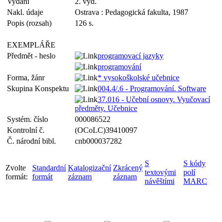
Vydání
2. vyd.
Nakl. údaje
Ostrava : Pedagogická fakulta, 1987
Popis (rozsah)
126 s.
EXEMPLÁŘE
Předmět - heslo
programovací jazyky
programování
Forma, žánr
* vysokoškolské učebnice
Skupina Konspektu
004.4/.6 - Programování. Software
37.016 - Učební osnovy. Vyučovací
předměty. Učebnice
Systém. číslo
000086522
Kontrolní č.
(OCoLC)39410097
Č. národní bibl.
cnb000037282
S
S kódy
Zvolte
Standardní
Katalogizační
Zkrácený
textovými
polí
formát:
formát
záznam
záznam
návěštími
MARC