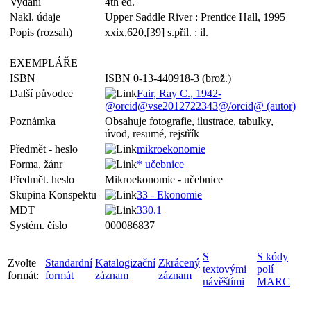
Vydání
4th ed.
Nakl. údaje
Upper Saddle River : Prentice Hall, 1995
Popis (rozsah)
xxix,620,[39] s.příl. : il.
EXEMPLÁŘE
ISBN
ISBN 0-13-440918-3 (brož.)
Další původce
Fair, Ray C., 1942-
@orcid@vse2012722343@/orcid@ (autor)
Poznámka
Obsahuje fotografie, ilustrace, tabulky,
úvod, resumé, rejstřík
Předmět - heslo
mikroekonomie
Forma, žánr
* učebnice
Předmět. heslo
Mikroekonomie - učebnice
Skupina Konspektu
33 - Ekonomie
MDT
330.1
Systém. číslo
000086837
S
S kódy
Zvolte
Standardní
Katalogizační
Zkrácený
textovými
polí
formát:
formát
záznam
záznam
návěštími
MARC