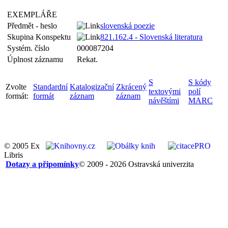
EXEMPLÁŘE
Předmět - heslo
slovenská poezie
Skupina Konspektu
821.162.4 - Slovenská literatura
Systém. číslo
000087204
Úplnost záznamu
Rekat.
S
S kódy
Zvolte
Standardní
Katalogizační
Zkrácený
textovými
polí
formát:
formát
záznam
záznam
návěštími
MARC
© 2005 Ex
Libris
Dotazy a připomínky
© 2009 - 2026 Ostravská univerzita