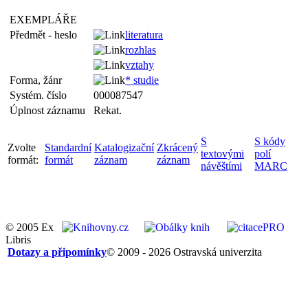
EXEMPLÁŘE
Předmět - heslo
literatura
rozhlas
vztahy
Forma, žánr
* studie
Systém. číslo
000087547
Úplnost záznamu
Rekat.
S
S kódy
Zvolte
Standardní
Katalogizační
Zkrácený
textovými
polí
formát:
formát
záznam
záznam
návěštími
MARC
© 2005 Ex
Libris
Dotazy a připomínky
© 2009 - 2026 Ostravská univerzita