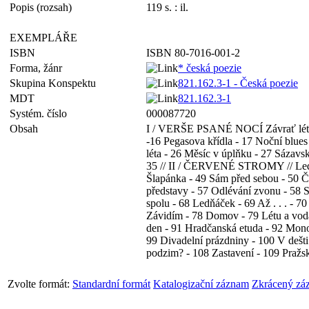
Popis (rozsah)
119 s. : il.
EXEMPLÁŘE
ISBN
ISBN 80-7016-001-2
Forma, žánr
* česká poezie
Skupina Konspektu
821.162.3-1 - Česká poezie
MDT
821.162.3-1
Systém. číslo
000087720
Obsah
I / VERŠE PSANÉ NOCÍ Závrať léta - 
-16 Pegasova křídla - 17 Noční blues 
léta - 26 Měsíc v úplňku - 27 Sázavs
35 // II / ČERVENÉ STROMY // Ledová
Šlapánka - 49 Sám před sebou - 50 Č
představy - 57 Odlévání zvonu - 58
spolu - 68 Ledňáček - 69 Až . . . - 
Závidím - 78 Domov - 79 Létu a vodá
den - 91 Hradčanská etuda - 92 Monog
99 Divadelní prázdniny - 100 V dešti
podzim? - 108 Zastavení - 109 Pražs
Zvolte formát:
Standardní formát
Katalogizační záznam
Zkrácený zá