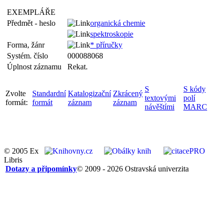
EXEMPLÁŘE
Předmět - heslo
organická chemie
spektroskopie
Forma, žánr
* příručky
Systém. číslo
000088068
Úplnost záznamu
Rekat.
S
S kódy
Zvolte
Standardní
Katalogizační
Zkrácený
textovými
polí
formát:
formát
záznam
záznam
návěštími
MARC
© 2005 Ex
Libris
Dotazy a připomínky
© 2009 - 2026 Ostravská univerzita