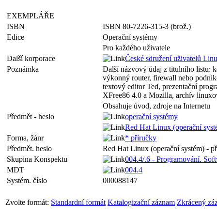
EXEMPLÁŘE
ISBN
ISBN 80-7226-315-3 (brož.)
Edice
Operační systémy
Pro každého uživatele
Další korporace
České sdružení uživatelů Lin
Poznámka
Další názvový údaj z titulního listu:
výkonný router, firewall nebo podni
textový editor Ted, prezentační pro
XFree86 4.0 a Mozilla, archív linux
Obsahuje úvod, zdroje na Internetu
Předmět - heslo
operační systémy
Red Hat Linux (operační syst
Forma, žánr
* příručky
Předmět. heslo
Red Hat Linux (operační systém) - p
Skupina Konspektu
004.4/.6 - Programování. Sof
MDT
004.4
Systém. číslo
000088147
Zvolte formát:
Standardní formát
Katalogizační záznam
Zkrácený zá