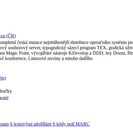
uxu (ČR)
 kompletní česká mutace nejoblíbenější distribuce operačního systému pro
kový souborový server, typografický sázecí program TEX, grafická už
gram Magic Point, vývojářské nástroje KDevelop a DDD, hry Doom, Pin
ové konference, Linuxové noviny a mnoho dalšího
ém)
říručky
tware
znam
S textovými návěštími
S kódy polí MARC