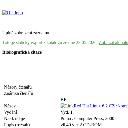
Úplné zobrazení záznamu
Toto je statický export z katalogu ze dne 28.05.2026.
Zobrazit aktuál
Bibliografická citace
Názory čtenářů
Známka čtenářů
BK
Název
Red Hat Linux 6.2 CZ : kompl
Vydání
Vyd. 1.
Nakl. údaje
Praha : Computer Press, 2000
Popis (rozsah)
vii,40 s. + 2 CD-ROM