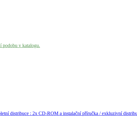
ní podobu v katalogu.
etní distribuce : 2x CD-ROM a instalační příručka / exkluzivní dist