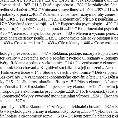
ilování ...374 // 10.6 Závěry ...378 // ČÁST III - Jak ekonomika ovlivňu
 Povaha daní ...387 // 11.3 Daně a společnost ...388 // Je zdaňování účin
vedlnost zdanění ...394 // Vnímaná spravedlnost zdanění ...397 // 11.4 I
ší pobídky k práci ...403 // Zdanění a volba mezi různými druhy zaměstn
ní? ...409 // 12. Peníze ...413 // 12.1 Ekonomický přístup k penězům ..
417 // Výměnná teorie zdrojů ...418 // Piagetovská psychologie ...420 
y postojů k penězům a jejich použití ...425 // Experimentální psycholog
.430 // Vícenásobná symbolika peněz ...430 // Měření a význam peněz 
ické charakteristiky peněz ...435 // Ekonomické důsledky přístupu k pen
...439 // Co je to reklama? ...439 // Cíle reklamy ...440 // Co se tvrdí o
hologie přesvědčování ...447 // Reklama, postoje, názory a kupní chování
tor kvalitv // Závěrečné slovo o sociální psychologii reklamy // Rekla
Závěry: Reklama a jedinec v ekonomice // 14./ Jak vyrůstáme v ekonomi
onomického chování // Kognitivní socializace a její omezení // Alternat
I: Holmesova teorie // 14.3 Studie o dětech v ekonomice // Dětské pojet
 Sázkové hry // Významnost ekonomického chování dítěte // 14.5 Děti 
ky // 15.1 Ideální kroskulturální přístup // 15.2 Přínos ekonomické ant
čnosti // 15.3 Kroskulturální perspektivy ekonomického // chování jedn
ntropologie a ekonomická psychologie ...520 // 16. Ekonomický růst a 
Ekonomické výkyvy vyvolané individuálními výrobci ...524 // Ekonomic
nomice ...527 //
oruchy ...528 // Ekonomické změny a individuální chování ...532 // Ek
5 // Psychologické příčiny a ekonomický rozvoj ...536 // Výkonová mo
rální oblasti a ekonomický rozvoj ...543 // Duševní zdraví a přechod k