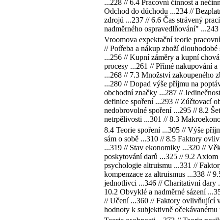
...228 // 6.4 Pracovní činnost a nečin
Odchod do důchodu ...234 // Bezplatná
zdrojů ...237 // 6.6 Čas strávený pr
nadměrného ospravedlňování" ...243 // 
Vroomova expektační teorie pracovní mo
// Potřeba a nákup zboží dlouhodobé s
...256 // Kupní záměry a kupní chová
procesy ...261 // Přímé nakupování a 
...268 // 7.3 Množství zakoupeného z
...280 // Dopad výše příjmu na poptáv
obchodní značky ...287 // Jedinečnost
definice spoření ...293 // Zúčtovací 
nedobrovolné spoření ...295 // 8.2 Še
netrpělivosti ...301 // 8.3 Makroekono
8.4 Teorie spoření ...305 // Výše příj
sám o sobě ...310 // 8.5 Faktory ovliv
...319 // Stav ekonomiky ...320 // Věk 
poskytování darů ...325 // 9.2 Axiom c
psychologie altruismu ...331 // Fakto
kompenzace za altruismus ...338 // 9
jednotlivci ...346 // Charitativní dary
10.2 Obvyklé a nadměrné sázení ...356
// Učení ...360 // Faktory ovlivňujíc
hodnoty k subjektivně očekávanému uži