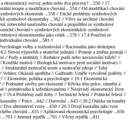
t a ekonomický rozvoj: jeden nebo dva procesy? ...550 // 17.
ální terapie a modifikace chování ...554 // Od modifikací chování
 symbolových ekonomik ...558 // Etické problémy symbolových
íků symbolové ekonomiky ...562 // Vlivy na necílené chování
bení, zobecnění naučeného chování a propuštění ze symbolové
konomické chování v symbolových ekonomikách: symbolové
mbolová ekonomomika jako celek ...578 // 17.4 Poučení ze
dividuální chování ...581 //
Psychologie volby a rozhodování // Racionalita jako deskriptor
.2 Slovní výpovědi a skutečné jednání // Postoje a změna postojů //
ní // Pudy a instinkty // Redukce pudů nebo navozování tužeb? //
 Konflikt motivů // Biologická motivace proti sociální motivaci //
 // Strukturální motivační teorie a motivační zdroje // Tuhý
/ Veblen: Okázalá spotřeba // Galbraith: Uměle vytvořené potřeby //
 // Ekonomie, politika a psychologie // 19.1 Ekonomická
ě // Podstatné závěry pro ekonomii // Křivka trhu práce, zdanění a
 // primitivního k sofistikovanému // Nezávislý ekonomický život
 // 19.4 Problémy naší doby // Technické řešení // Politické řešení //
zality // Práce ...642 // Darování ...643 // 20.2 Otázka racionality
 // Dva alternativní vzory ...650 // 20.3 Dvojí kauzalita jako vzor
mického chování ...655 // Aplikovaná ekonomická psychologie ...656
..703 // Jmenný rejstřík ...791 // Věcný rejstřík ...811