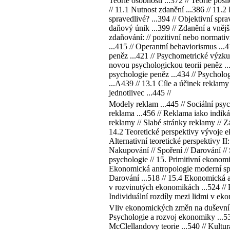
Teorie osobnosti ...372 // Teorie pos
// 11.1 Nutnost zdanění ...386 // 11.2
spravedlivé? ...394 // Objektivní spra
daňový únik ...399 // Zdanění a vněj
zdaňování: // pozitivní nebo normativ
...415 // Operantní behaviorismus ...
peněz ...421 // Psychometrické výzkum
novou psychologickou teorii peněz ..
psychologie peněz ...434 // Psycholog
...A439 // 13.1 Cíle a účinek reklamy 
jednotlivec ...445 //
Modely reklam ...445 // Sociální psyc
reklama ...456 // Reklama iako indiká
reklamy // Slabé stránky reklamy // 
14.2 Teoretické perspektivy vývoje ek
Alternativní teoretické perspektivy I
Nakupování // Spoření // Darování //
psychologie // 15. Primitivní ekonomi
Ekonomická antropologie moderní spole
Darování ...518 // 15.4 Ekonomická a
v rozvinutých ekonomikách ...524 // 
Individuální rozdíly mezi lidmi v eko
Vliv ekonomických změn na duševní p
Psychologie a rozvoj ekonomiky ...53
McClellandovy teorie ...540 // Kultu