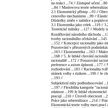
na reakci ...74 // Zástupné učení ...8
...84 // Maslowova teorie seberealizac
2.1 Ekonomický přístup ...93 // Obecn
cenového mechanismu ...99 // Elasticit
Důsledky změn v nabídce a poptávce ..
3.1 Ekonomika jako celek ...119 // 3
Teoretické milníky ...127 // Modely n
Rozdělování národního důchodu ...139
tvorby racionálního očekávání ...145
...152 // Koncepce racionality jako mi
Pozorování v přirozených podmínkách 
...163 // Ekonometrika ...163 // Mak
...168 // 5. Je lidské chování racioná
racionalitě ...172 // Posuzování raci
preference a axiom úplnosti ...177 // 
rozhodování ...183 // Racionalita tvář
stránek volby s rizikem ...190 // Je 
...193 //
Subjektivní míry podhodnocování ...19
...197 // Flexibilita kategorie "racio
zdatnost ...199 Je lidské ekonomické 
pracují ...210 // Úroveň obecnosti ...2
Práce jako seberealizace ...214 // Prá
Ekonomická teorie volby mezi prací a v