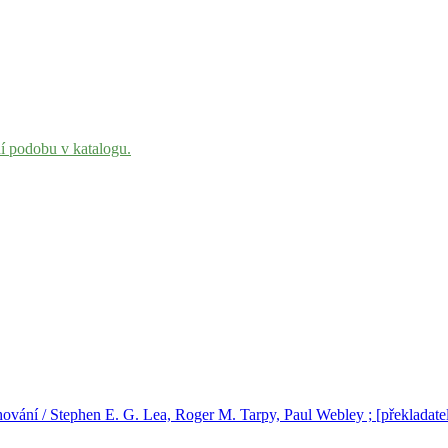
ní podobu v katalogu.
ání / Stephen E. G. Lea, Roger M. Tarpy, Paul Webley ; [překladatelé