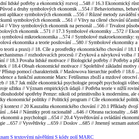
ladní lidské potřeby a ekonomický rozvoj ...548 // 16.3 Ekonomický růs
Původ a druhy symbolových ekonomik ...554 // Behaviorismus, behavior
lasti aplikace symbolových ekonomik ...556 // Různé metody zavádění
zkumů symbolových ekonomik ...561 // Vlivy na cílené chování účastn
4 // Vlivy symbolových ekonomik na personál ...566 // Trvalost půso
mbolových ekonomik ...571 // 17.3 Symbolové ekonomiky ...572 // E
ká symbolová mikroekonomika ...574 // Symbolové makroekonomiky: sy
ová ekonomika a teorie posilování ...580 // Symbolové ekonomiky a in
teorii a praxi) // 18. Cíle a prostředky ekonomického chování // 18.1 
mechanismus // rozhodovacích procesů // Zvyková a návyková volba // 18
í // 18.3 Povaha lidské motivace // Biologické potřeby // Potřeby a přá
itek // 18.4 Obsah ekonomické motivace // Spolehlivé základní motivy //
 Přístup pomocí charakteristik // Maslowova hierarchie potřeb // 18.6 ...
ndence a funkční autonomie Marx: Fetišismus zboží a mzdové otroctví /
b // 18.7 Jak může ekonomická psychologie prospět psychologii vůbec?
droje užitku // Význam empirických údajů // Potřeba teorie v nižší rovin
dlouhodobé spotřeby Pemze: nikoli od primitivního k modernímu, ale od
dky ekonomické politiky // Politický program // Cíle ekonomické politiky
ontext // 20 Kauzalita ekonomického chování // 20.1 Příklady dvojí kau
ní ...644 // Námitky proti racionalitě ...646 // Obrana racionality ...648
ro ekonomii a psychologii ...654 // 20.4 Vysvětlování a ovládání ekono
e ...657 // Vysvětlivky ...659 // Doslov ...685 // Jmenný seznam autorů .
znam
S textovými návěštími
S kódy polí MARC