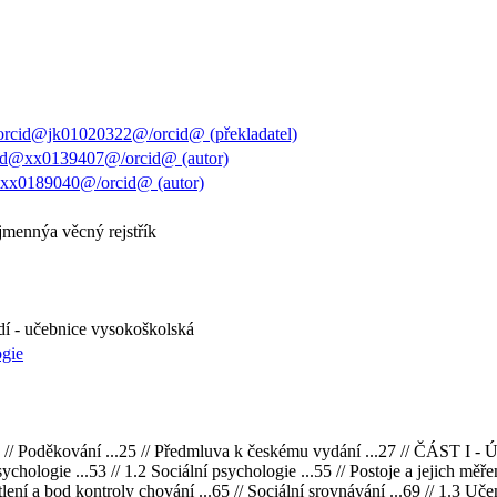
rcid@jk01020322@/orcid@ (překladatel)
cid@xx0139407@/orcid@ (autor)
@xx0189040@/orcid@ (autor)
 jmennýa věcný rejstřík
dí - učebnice vysokoškolská
ogie
// Poděkování ...25 // Předmluva k českému vydání ...27 // ČÁST I - Úv
chologie ...53 // 1.2 Sociální psychologie ...55 // Postoje a jejich měřen
ětlení a bod kontroly chování ...65 // Sociální srovnávání ...69 // 1.3 U