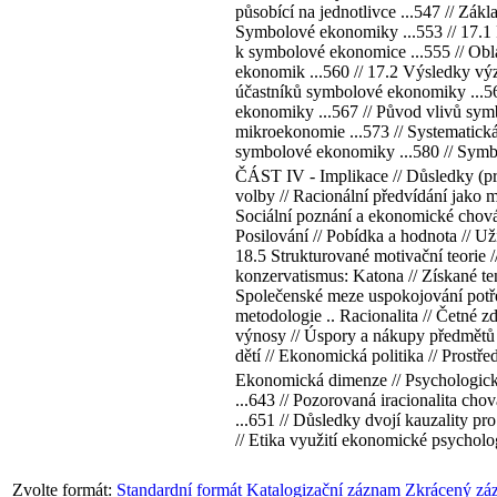
působící na jednotlivce ...547 // Zák
Symbolové ekonomiky ...553 // 17.1 
k symbolové ekonomice ...555 // Ob
ekonomik ...560 // 17.2 Výsledky vý
účastníků symbolové ekonomiky ...56
ekonomiky ...567 // Původ vlivů sy
mikroekonomie ...573 // Systematic
symbolové ekonomiky ...580 // Symbol
ČÁST IV - Implikace // Důsledky (pro 
volby // Racionální předvídání jako 
Sociální poznání a ekonomické chován
Posilování // Pobídka a hodnota // Už
18.5 Strukturované motivační teorie //
konzervatismus: Katona // Získané te
Společenské meze uspokojování potře
metodologie .. Racionalita // Četné z
výnosy // Úspory a nákupy předmětů 
dětí // Ekonomická politika // Prostře
Ekonomická dimenze // Psychologický k
...643 // Pozorovaná iracionalita chová
...651 // Důsledky dvojí kauzality p
// Etika využití ekonomické psychologi
Zvolte formát:
Standardní formát
Katalogizační záznam
Zkrácený zá