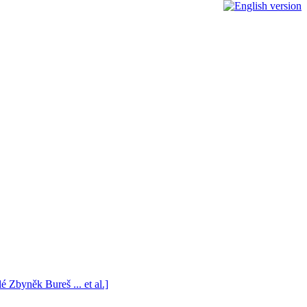
 Zbyněk Bureš ... et al.]