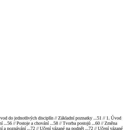
od do jednotlivých disciplín // Základní poznatky ...51 // 1. Úvod
í ...56 // Postoje a chování ...58 // Tvorba postojů ...60 // Změna
čení a poznávání ...72 // Učení vázané na podnět ...72 // Učení vázané