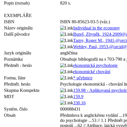
Popis (rozsah)
820 s.
EXEMPLÁŘE
ISBN
ISBN 80-85623-93-5 (váz.)
Název originálu
Individual in the economy
Další původce
Bureš, Zbyněk, 1924-2009@o
Tarpy, Roger M., 1941-@or
Webley, Paul, 1953-@orcid
Jazyk originálu
angličtina
Poznámka
Obsahuje bibliografii na s 703-790 a
Předmět - heslo
ekonomická psychologie
ekonomické chování
Forma, žánr
* učebnice
Předmět. heslo
Psychologie ekonomická - chování li
Skupina Konspektu
159.98 - Aplikovaná psychol
MDT
159.9
330.16
Systém. číslo
000088431
Obsah
Předmluva k anglickému vydání ...19 
do psychologie ...53 // 1.1 Předmět psy
postojů ...62 // Atribuce, laická vysv