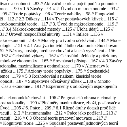
otivace a osobnost ...83 // Aktivační teorie a pojetí pudů a pohnutek
nosti ...90 // 1.5 Závěry ...91 // 2. Úvod do mikroekonomie ...93 //
.95 // Teorie poptávky ...96 // Teorie nabídky ...98 // Fungování
ží ...112 // 2.3 Důkazy ...114 // Tvar poptávkových křivek ...115 //
ikroekonomické teorie ...117 // 3. Úvod do makroekonomie ...119 //
 // 3.4 Makroekonomické metody ...125 // Úloha údajů ...125 //
 // Úroveň hospodářské aktivity ...131 // Inflace ...136 //
akroekonomii ...143 // Modely pro tvorbu očekávání ...144 // Model
chologie ...151 // 4.1 Analýza individuálního ekonomického chování
152 // Názory, postoje, predikce chování a laická vysvětlení ...156
162 // Celostátní výkazy ...162 // Celostátní přehledy a průzkumy
mbolové ekonomiky ...165 // Srovnávací přístup ...167 // 4.3 Závěry
acionalita, maximalizace a optimalizace ...170 // Alternativy k
 užitku ...175 // Axiomy teorie poptávky ...175 // Stochastické
erence ...179 // 5.3 Rozhodování s rizikem: klasická teorie
podobnost ...187 // Subjektivně očekávaný užitek ...188 // Mnoho
191 // Čas a ekonomie ...191 // Experimenty s odloženým uspokojením
ání a ekonomické chování ...196 // Pragmatická obrana racionality
nost racionality ...199 // Předměty maximalizace, zboží, posilovače a
vod ...205 // 6. Práce ...209 // 6.1 Různé druhy dotazů proč lidé
cují ...212 // Instrumentalita ...212 // Práce jako potěšení ...213 //
pracují ...216 // 6.3 Obecné teorie pracovní motivace ...217 //
/ Kognitivní teorie ...225 // Současné postavení jednotlivých teorií