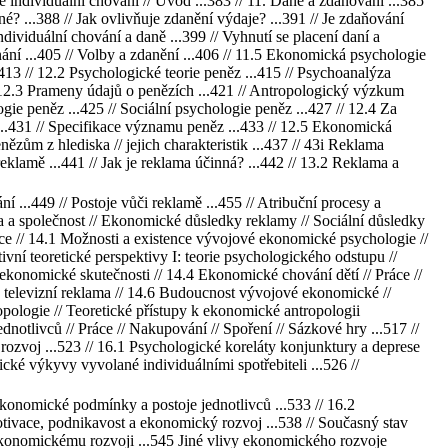
je individuální chování // Úvod ...383 // 11. Daně a zdaňování ...385
né? ...388 // Jak ovlivňuje zdanění výdaje? ...391 // Je zdaňování
ndividuální chování a daně ...399 // Vyhnutí se placení daní a
ání ...405 // Volby a zdanění ...406 // 11.5 Ekonomická psychologie
.413 // 12.2 Psychologické teorie peněz ...415 // Psychoanalýza
// 12.3 Prameny údajů o penězích ...421 // Antropologický výzkum
ie peněz ...425 // Sociální psychologie peněz ...427 // 12.4 Za
...431 // Specifikace významu peněz ...433 // 12.5 Ekonomická
ězům z hlediska // jejich charakteristik ...437 // 43i Reklama
 reklamě ...441 // Jak je reklama účinná? ...442 // 13.2 Reklama a
 ...449 // Postoje vůči reklamě ...455 // Atribuční procesy a
ma a společnost // Ekonomické důsledky reklamy // Sociální důsledky
ce // 14.1 Možnosti a existence vývojové ekonomické psychologie //
ivní teoretické perspektivy I: teorie psychologického odstupu //
í ekonomické skutečnosti // 14.4 Ekonomické chování dětí // Práce //
a televizní reklama // 14.6 Budoucnost vývojové ekonomické //
ropologie // Teoretické přístupy k ekonomické antropologii
otlivců // Práce // Nakupování // Spoření // Sázkové hry ...517 //
rozvoj ...523 // 16.1 Psychologické koreláty konjunktury a deprese
ké výkyvy vyvolané individuálními spotřebiteli ...526 //
onomické podmínky a postoje jednotlivců ...533 // 16.2
tivace, podnikavost a ekonomický rozvoj ...538 // Současný stav
 ekonomickému rozvoji ...545 Jiné vlivy ekonomického rozvoje