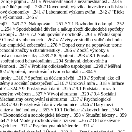
í zdroje příjmu ...231 // Přezaměstnanost a nezaměstnanost ...233 //
roč lidé pracují ...236 // Dovednosti, výcvik a investice do lidských
ové ekonomiky ...241 // Laboratorní výzkum zvířat ...242 // "Efekt
a výkonnost ...246 //
cují? ...249 // 7. Nakupování ...251 // 7.1 Rozhodnutí o koupi ...252
u ...254 // Spotřebitelská důvěra a nákup zboží dlouhodobé spotřeby
 o koupí ...260 // 7.2 Nakupování v obchodě ...261 // Přednákupní
 // Chování v obchodech ...267 // Závěry ze studií o volbě obchodu
vku: empirická zobecnění ...278 // Dopad ceny na poptávku: teorie
bchodní značky a charakteristiky ...286 // Zboží, výrobky a
a charakteristiky ...289 // 8. Spoření ...293 // 8.1 Povaha a
e spoření proti behaviorálním ...294 Smluvní, dobrovolné a
 šetrnosti ...297 // Problém odloženého uspokojení ...298 // Měření
02 // Spoření, investování a tvorba kapitálu ...304 //
úroky ...310 // Spoření za účelem závěti ...310 // Spoření jako cíl
stémy a sociální zabezpečení ...316 // Úroková míra ...318 // Inflace
ří? ...324 // 9. Poskytování darů ...325 // 9.1 Podstata a rozsah
rozeným výběrem ...327 // Vývoj altruismu ...329 // 9.4 Sociální
/ Mechanismy osvojování si altruismu ...337 // Psychologické
..343 // 9.6 Poskytování darů v ekonomice ...346 // Dary mezi
o peníze a jiné hodnoty ...353 // 10.1 Definice sázkových her ...354 //
// Ekonomické a sociologické faktory ...358 // Situační faktory ...359
.364 // 10.4 Modely rozhodování s rizikem ...365 // Od očekávané
ých her ...371 // Psychodynamické teorie ...371 //