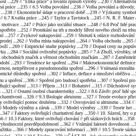
nost ...229 // "Etika práce" a tovární způsob výroby ...230 // Alternativn
 práce ...235 // 6.5 Volba povolání ...236 // Volba povolání a důvody, p
ací ...238 // Ekonomické údaje o pracovní době ...239 // Výzkumy symbol
6.7 Kvalita práce ...245 // Taylor a Tavistock ...245 // N. R. F. Maier 
tivace ...247 // Práce jako sociální situace ...248 // 6.8 Proč lidé pra
potřeby ...252 // Pronikání na trh a modely šíření nového zboží na trh
ní ...257 // Zvykové nakupování ...259 // Shrnutí k otázce rozhodování
prodej ...262 // Volba místa nakupování ...264 // Volba obchodu ...265
boží ...269 // Empirické studie poptávky ...270 // Dopad ceny na poptá
ku ...284 // Sociální ovlivnění poptávky ...285 // 7.4 Zboží, výrobky, o
 obchodních značek a věrnost obchodním značkám ...287 // Zaměnitelnost 
období ...293 // Tendence ke spoření ...294 // Makroekonomické definic
trnost, netrpělivost a pseudomoralita spoření ...296 // Vnímaná moralita
mické důsledky spoření ...302 // Inflace, deflace a množství oběživa ...3
mu a spoření ...306 // Spoření pro budoucí spotřebu ...307 // Spoření pro 
ňující spoření ...313 // Příjem ...313 // Bohatství ...315 // Důchodové sy
...321 // Ostatní osobní charakteristiky ...322 // 8.6 Závěr: proč lidé spo
hamtivosti ...326 // 9.3 Biologie altruismu ...327 // Teorie evoluce při
ry ovlivňující pomoc druhému ...332 // Osvojování si altruismu ...334 /
.5 Modely výměny a záruk ...339 // Model výměny ...339 // Teorie her .
 ...347 // Faktory ovlivňující charitativní dary ...350 // 10. Sázení, hry 
 // 10.3 Faktory, které ovlivňují chování // při sázkových hrách ...358 
í vyhodnocení pravděpodobností ...362 // Vnímání faktorů dovednosti ..
tku ...366 // Modely zpracování informací ...369 // 10.5 Teorie sázkov