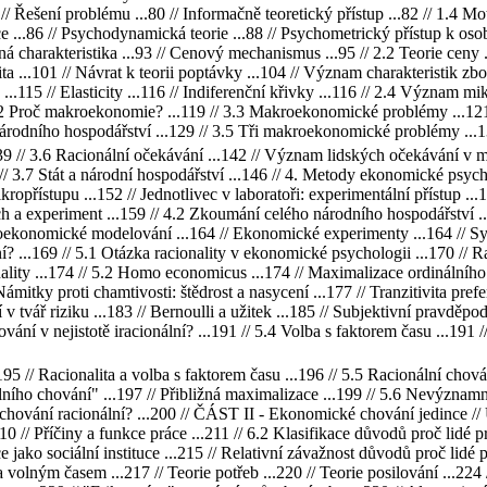
0 // Řešení problému ...80 // Informačně teoretický přístup ...82 // 1.4 M
e ...86 // Psychodynamická teorie ...88 // Psychometrický přístup k osob
á charakteristika ...93 // Cenový mechanismus ...95 // 2.2 Teorie ceny ..
a ...101 // Návrat k teorii poptávky ...104 // Význam charakteristik zbo
.115 // Elasticity ...116 // Indiferenční křivky ...116 // 2.4 Význam m
.2 Proč makroekonomie? ...119 // 3.3 Makroekonomické problémy ...121
árodního hospodářství ...129 // 3.5 Tři makroekonomické problémy ...131
 // 3.6 Racionální očekávání ...142 // Význam lidských očekávání v m
 // 3.7 Stát a národní hospodářství ...146 // 4. Metody ekonomické psy
kropřístupu ...152 // Jednotlivec v laboratoři: experimentální přístup ...
a experiment ...159 // 4.2 Zkoumání celého národního hospodářství ...
roekonomické modelování ...164 // Ekonomické experimenty ...164 // Sy
lní? ...169 // 5.1 Otázka racionality v ekonomické psychologii ...170 // R
onality ...174 // 5.2 Homo economicus ...174 // Maximalizace ordinálního
Námitky proti chamtivosti: štědrost a nasycení ...177 // Tranzitivita pref
í v tvář riziku ...183 // Bernoulli a užitek ...185 // Subjektivní pravdě
chování v nejistotě iracionální? ...191 // 5.4 Volba s faktorem času ...
5 // Racionalita a volba s faktorem času ...196 // 5.5 Racionální chov
nálního chování" ...197 // Přibližná maximalizace ...199 // 5.6 Nevýznam
chování racionální? ...200 // ČÁST II - Ekonomické chování jedince // Ú
10 // Příčiny a funkce práce ...211 // 6.2 Klasifikace důvodů proč lidé pra
ce jako sociální instituce ...215 // Relativní závažnost důvodů proč lidé 
olným časem ...217 // Teorie potřeb ...220 // Teorie posilování ...224 /