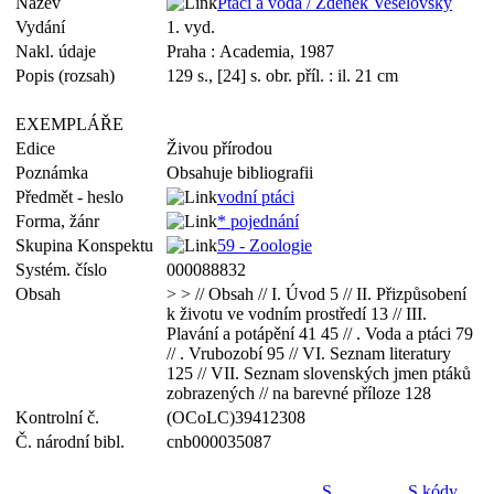
Název
Ptáci a voda / Zdeněk Veselovský
Vydání
1. vyd.
Nakl. údaje
Praha : Academia, 1987
Popis (rozsah)
129 s., [24] s. obr. příl. : il. 21 cm
EXEMPLÁŘE
Edice
Živou přírodou
Poznámka
Obsahuje bibliografii
Předmět - heslo
vodní ptáci
Forma, žánr
* pojednání
Skupina Konspektu
59 - Zoologie
Systém. číslo
000088832
Obsah
> > // Obsah // I. Úvod 5 // II. Přizpůsobení
k životu ve vodním prostředí 13 // III.
Plavání a potápění 41 45 // . Voda a ptáci 79
// . Vrubozobí 95 // VI. Seznam literatury
125 // VII. Seznam slovenských jmen ptáků
zobrazených // na barevné příloze 128
Kontrolní č.
(OCoLC)39412308
Č. národní bibl.
cnb000035087
S
S kódy