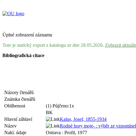
Úplné zobrazení záznamu
Toto je statický export z katalogu ze dne 28.05.2026.
Zobrazit aktuál
Bibliografická citace
Názory čtenářů
Známka čtenářů
Oblíbenost
(1) Půjčeno:1x
BK
Hlavní záhlaví
Kalus, Josef, 1855-1934
Název
Rodné hory moje- : výběr ze vzpomínek
Nakl. údaje
Ostrava : Profil, 1977