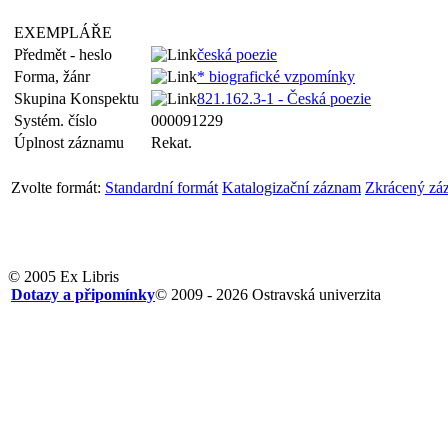
EXEMPLÁŘE
Předmět - heslo
česká poezie
Forma, žánr
* biografické vzpomínky
Skupina Konspektu
821.162.3-1 - Česká poezie
Systém. číslo
000091229
Úplnost záznamu
Rekat.
Zvolte formát:
Standardní formát
Katalogizační záznam
Zkrácený zá
© 2005 Ex Libris
Dotazy a připomínky
© 2009 - 2026 Ostravská univerzita