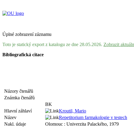
Úplné zobrazení záznamu
Toto je statický export z katalogu ze dne 28.05.2026.
Zobrazit aktuál
Bibliografická citace
Názory čtenářů
Známka čtenářů
BK
Hlavní záhlaví
Kroutil, Mario
Název
Repetitorium farmakologie v testech
Nakl. údaje
Olomouc : Univerzita Palackého, 1979