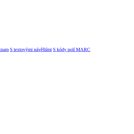
znam
S textovými návěštími
S kódy polí MARC