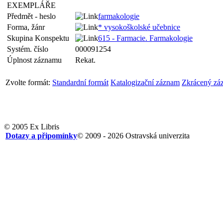
EXEMPLÁŘE
Předmět - heslo
farmakologie
Forma, žánr
* vysokoškolské učebnice
Skupina Konspektu
615 - Farmacie. Farmakologie
Systém. číslo
000091254
Úplnost záznamu
Rekat.
Zvolte formát:
Standardní formát
Katalogizační záznam
Zkrácený zá
© 2005 Ex Libris
Dotazy a připomínky
© 2009 - 2026 Ostravská univerzita