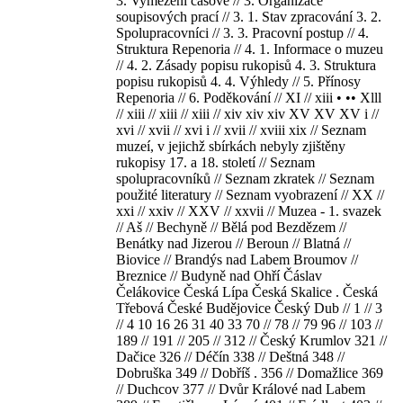
3. Vymezení časové // 3. Organizace
soupisových prací // 3. 1. Stav zpracování 3. 2.
Spolupracovníci // 3. 3. Pracovní postup // 4.
Struktura Repenoria // 4. 1. Informace o muzeu
// 4. 2. Zásady popisu rukopisů 4. 3. Struktura
popisu rukopisů 4. 4. Výhledy // 5. Přínosy
Repenoria // 6. Poděkování // XI // xiii • •• Xlll
// xiii // xiii // xiii // xiv xiv xiv XV XV XV i //
xvi // xvii // xvi i // xvii // xviii xix // Seznam
muzeí, v jejichž sbírkách nebyly zjištěny
rukopisy 17. a 18. století // Seznam
spolupracovníků // Seznam zkratek // Seznam
použité literatury // Seznam vyobrazení // XX //
xxi // xxiv // XXV // xxvii // Muzea - 1. svazek
// Aš // Bechyně // Bělá pod Bezdězem //
Benátky nad Jizerou // Beroun // Blatná //
Biovice // Brandýs nad Labem Broumov //
Breznice // Budyně nad Ohří Čáslav
Čelákovice Česká Lípa Česká Skalice . Česká
Třebová České Budějovice Český Dub // 1 // 3
// 4 10 16 26 31 40 33 70 // 78 // 79 96 // 103 //
189 // 191 // 205 // 312 // Český Krumlov 321 //
Dačice 326 // Déčín 338 // Deštná 348 //
Dobruška 349 // Dobříš . 356 // Domažlice 369
// Duchcov 377 // Dvůr Králové nad Labem