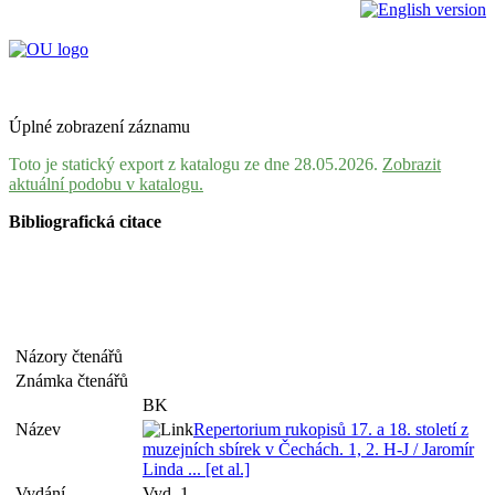
Úplné zobrazení záznamu
Toto je statický export z katalogu ze dne 28.05.2026.
Zobrazit
aktuální podobu v katalogu.
Bibliografická citace
Názory čtenářů
Známka čtenářů
BK
Název
Repertorium rukopisů 17. a 18. století z
muzejních sbírek v Čechách. 1, 2. H-J / Jaromír
Linda ... [et al.]
Vydání
Vyd. 1.