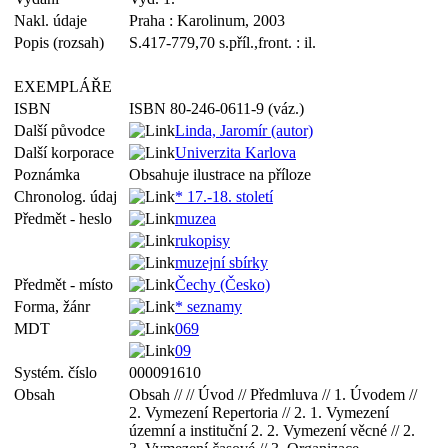
Nakl. údaje
Praha : Karolinum, 2003
Popis (rozsah)
S.417-779,70 s.příl.,front. : il.
EXEMPLÁŘE
ISBN
ISBN 80-246-0611-9 (váz.)
Další původce
Linda, Jaromír (autor)
Další korporace
Univerzita Karlova
Poznámka
Obsahuje ilustrace na příloze
Chronolog. údaj
* 17.-18. století
Předmět - heslo
muzea
rukopisy
muzejní sbírky
Předmět - místo
Čechy (Česko)
Forma, žánr
* seznamy
MDT
069
09
Systém. číslo
000091610
Obsah
Obsah // // Úvod // Předmluva // 1. Úvodem //
2. Vymezení Repertoria // 2. 1. Vymezení
územní a instituční 2. 2. Vymezení věcné // 2.