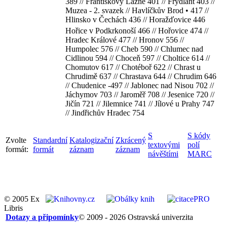
389 // Františkovy Lázné 401 // Frýdlant 403 //
Muzea - 2. svazek // Havlíčkův Brod • 417 //
Hlinsko v Čechách 436 // Horažďovice 446
Hořice v Podkrkonoší 466 // Hořovice 474 //
Hradec Králové 477 // Hronov 556 //
Humpolec 576 // Cheb 590 // Chlumec nad
Cidlinou 594 // Choceň 597 // Choltice 614 //
Chomutov 617 // Chotéboř 622 // Chrast u
Chrudimě 637 // Chrastava 644 // Chrudim 646
// Chudenice -497 // Jablonec nad Nisou 702 //
Jáchymov 703 // Jaroměř 708 // Jesenice 720 //
Jičín 721 // Jilemnice 741 // Jílové u Prahy 747
// Jindřichův Hradec 754
S
S kódy
Zvolte
Standardní
Katalogizační
Zkrácený
textovými
polí
formát:
formát
záznam
záznam
návěštími
MARC
© 2005 Ex
Libris
Dotazy a připomínky
© 2009 - 2026 Ostravská univerzita