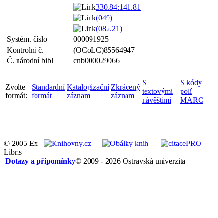
330.84:141.81
(049)
(082.21)
Systém. číslo
000091925
Kontrolní č.
(OCoLC)85564947
Č. národní bibl.
cnb000029066
S
S kódy
Zvolte
Standardní
Katalogizační
Zkrácený
textovými
polí
formát:
formát
záznam
záznam
návěštími
MARC
© 2005 Ex
Libris
Dotazy a připomínky
© 2009 - 2026 Ostravská univerzita