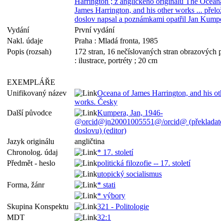
Harrington ; z anglického originálu The Ocean
James Harrington, and his other works ... přelož
doslov napsal a poznámkami opatřil Jan Kump
Vydání
První vydání
Nakl. údaje
Praha : Mladá fronta, 1985
Popis (rozsah)
172 stran, 16 nečíslovaných stran obrazových p
: ilustrace, portréty ; 20 cm
EXEMPLÁŘE
Unifikovaný název
Oceana of James Harrington, and his ot
works. Česky
Další původce
Kumpera, Jan, 1946-
@orcid@jn20001005551@/orcid@ (překladatel
doslovu) (editor)
Jazyk originálu
angličtina
Chronolog. údaj
* 17. století
Předmět - heslo
politická filozofie -- 17. století
utopický socialismus
Forma, žánr
* stati
* výbory
Skupina Konspektu
321 - Politologie
MDT
32:1