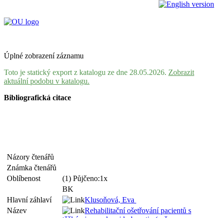
Úplné zobrazení záznamu
Toto je statický export z katalogu ze dne 28.05.2026.
Zobrazit
aktuální podobu v katalogu.
Bibliografická citace
Názory čtenářů
Známka čtenářů
Oblíbenost
(1) Půjčeno:1x
BK
Hlavní záhlaví
Klusoňová, Eva
Název
Rehabilitační ošetřování pacientů s