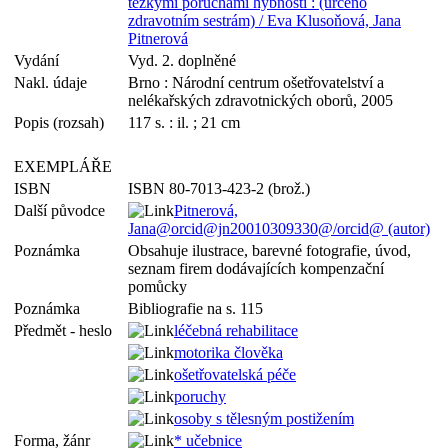
těžkými poruchami hybnosti : (určeno
zdravotním sestrám) / Eva Klusoňová, Jana
Pitnerová
Vydání
Vyd. 2. doplněné
Nakl. údaje
Brno : Národní centrum ošetřovatelství a
nelékařských zdravotnických oborů, 2005
Popis (rozsah)
117 s. : il. ; 21 cm
EXEMPLÁŘE
ISBN
ISBN 80-7013-423-2 (brož.)
Další původce
Pitnerová,
Jana@orcid@jn20010309330@/orcid@ (autor)
Poznámka
Obsahuje ilustrace, barevné fotografie, úvod,
seznam firem dodávajících kompenzační
pomůcky
Poznámka
Bibliografie na s. 115
Předmět - heslo
léčebná rehabilitace
motorika člověka
ošetřovatelská péče
poruchy
osoby s tělesným postižením
Forma, žánr
* učebnice