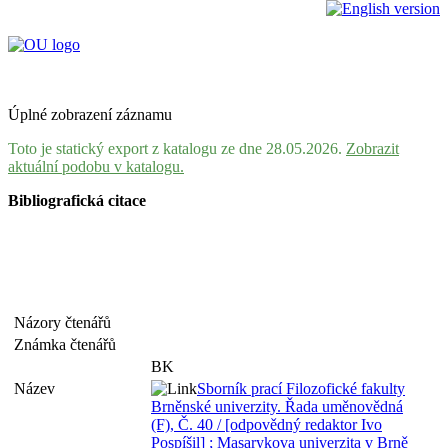
Úplné zobrazení záznamu
Toto je statický export z katalogu ze dne 28.05.2026.
Zobrazit
aktuální podobu v katalogu.
Bibliografická citace
Názory čtenářů
Známka čtenářů
BK
Název
Sborník prací Filozofické fakulty
Brněnské univerzity. Řada uměnovědná
(F), Č. 40 / [odpovědný redaktor Ivo
Pospíšil] ; Masarykova univerzita v Brně