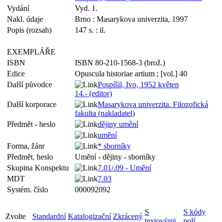
Vydání
Vyd. 1.
Nakl. údaje
Brno : Masarykova univerzita, 1997
Popis (rozsah)
147 s. : il.
EXEMPLÁŘE
ISBN
ISBN 80-210-1568-3 (brož.)
Edice
Opuscula historiae artium ; [vol.] 40
Další původce
Pospíšil, Ivo, 1952 květen
14.- (editor)
Další korporace
Masarykova univerzita. Filozofická
fakulta (nakladatel)
Předmět - heslo
dějiny umění
umění
Forma, žánr
* sborníky
Předmět. heslo
Umění - dějiny - sborníky
Skupina Konspektu
7.01/.09 - Umění
MDT
7.03
Systém. číslo
000092092
S
S kódy
Zvolte
Standardní
Katalogizační
Zkrácený
textovými
polí