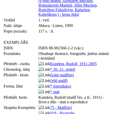
(a jeho přáteli: Alfonzem Muchou,
Bohuslavem Martinů, Jiřím Muchou,
Rudolfem Firkušným, Rafaelem
Kubelíkem-) / Irena Jirků
Vydání
1. vyd.
Nakl. údaje
Jihlava : Listen, 1999
Popis (rozsah)
117 s. : il.
EXEMPLÁŘE
ISBN
ISBN 80-902360-2-2 (váz.)
Poznámka
Obsahuje ilustrace, fotografie, jména známá
i neznámá
Předmět - osoba
Kundera, Rudolf, 1911-2005
Chronolog. údaj
* 20.-21. století
Předmět - heslo
české malířství
čeští malíři
Forma, žánr
* reprodukce
* stati
Předmět. heslo
Kundera, Rudolf (malíř čes. a fr., 1911) -
život a dílo - stati a reprodukce
Skupina Konspektu
75 - Malířství
929 - Biografie