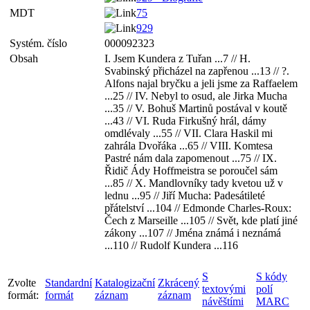
MDT
75
929
Systém. číslo
000092323
Obsah
I. Jsem Kundera z Tuřan ...7 // H.
Svabinský přicházel na zapřenou ...13 // ?.
Alfons najal bryčku a jeli jsme za Raffaelem
...25 // IV. Nebyl to osud, ale Jirka Mucha
...35 // V. Bohuš Martinů postával v koutě
...43 // VI. Ruda Firkušný hrál, dámy
omdlévaly ...55 // VII. Clara Haskil mi
zahrála Dvořáka ...65 // VIII. Komtesa
Pastré nám dala zapomenout ...75 // IX.
Řidič Ády Hoffmeistra se poroučel sám
...85 // X. Mandlovníky tady kvetou už v
lednu ...95 // Jiří Mucha: Padesátileté
přátelství ...104 // Edmonde Charles-Roux:
Čech z Marseille ...105 // Svět, kde platí jiné
zákony ...107 // Jména známá i neznámá
...110 // Rudolf Kundera ...116
S
S kódy
Zvolte
Standardní
Katalogizační
Zkrácený
textovými
polí
formát:
formát
záznam
záznam
návěštími
MARC