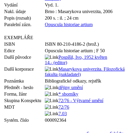
Vydání
Vyd. 1.
Nakl. údaje
Brno : Masarykova univerzita, 2006
Popis (rozsah)
200 s. : il. ; 24 cm
Paralelní zázn.
Opuscula historiae artium
EXEMPLÁŘE
ISBN
ISBN 80-210-4186-2 (brož.)
Edice
Opuscula historiae artium ; F 50
Další původce
Pospíšil, Ivo, 1952 květen
14.- (editor)
Další korporace
Masarykova univerzita. Filozofická
fakulta (nakladatel)
Poznámka
Bibliografické odkazy, rejstřík
Předmět - heslo
dějiny umění
Forma, žánr
* sborníky
Skupina Konspektu
72/76 - Výtvarné umění
MDT
72/76
7.03
Systém. číslo
000092364