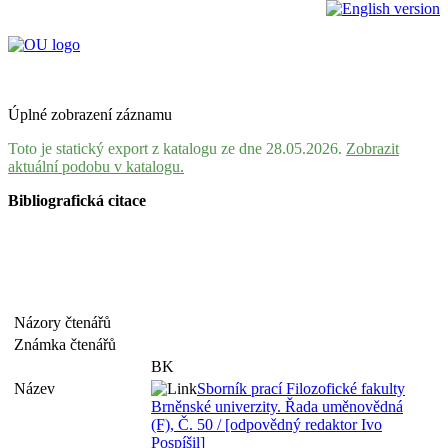
Úplné zobrazení záznamu
Toto je statický export z katalogu ze dne 28.05.2026.
Zobrazit
aktuální podobu v katalogu.
Bibliografická citace
Názory čtenářů
Známka čtenářů
BK
Název
Sborník prací Filozofické fakulty
Brněnské univerzity. Řada uměnovědná
(F), Č. 50 / [odpovědný redaktor Ivo
Pospíšil]