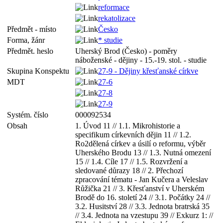
reformace
rekatolizace
Předmět - místo
Česko
Forma, žánr
* studie
Předmět. heslo
Uherský Brod (Česko) - poměry
náboženské - dějiny - 15.-19. stol. - studie
Skupina Konspektu
27-9 - Dějiny křesťanské církve
MDT
27-6
27-8
27-9
Systém. číslo
000092534
Obsah
1. Úvod 11 // 1.1. Mikrohistorie a
specifikum církevních dějin 11 // 1.2.
Ro2dělená církev a úsilí o reformu, výběr
Uherského Brodu 13 // 1.3. Nutná omezení
15 // 1.4. Cíle 17 // 1.5. Rozvržení a
sledované důrazy 18 // 2. Přechozí
zpracování tématu - Jan Kučera a Veleslav
Růžička 21 // 3. Křesťanství v Uherském
Brodě do 16. století 24 // 3.1. Počátky 24 //
3.2. Husitství 28 // 3.3. Jednota bratrská 35
// 3.4. Jednota na vzestupu 39 // Exkurz 1: //