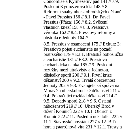
Concordiae a Kyrmezerův pád 141 // 7.9.
Poslední Kyrmezerova léta 148 // 8.
Reformní snahy uherskobrodských děkanů
- Pavel Pressius 156 // 8.1. Dr. Pavel
Pressius (Přáza) 156 // 8.2. Svěcení
vlastních kněží 158 // 8.3. Pressiova
věrouka 162 // 8.4. Pressiovy reformy a
obstrukce Jednoty 164 //
8.5. Pressius v osamocení 175 // Exkurz 3:
Pressiovo pojetí eucharistie na pozadí
bratrského 179 // E3.1. Bratrská bohoslužba
a eucharistie 181 // E3.2. Pressiova
eucharistická nauka 185 // 9. Poslední
roztržky mezi utrakvisty a Jednotou,
důsledky sporů 200 // 9.1. První krize
děkanství 200 // 9.2. Trvalá obezřetnost
Jednoty 202 // 9.3. Evangelická správa na
Moravě a uherskobrodské děkanství 211 //
9.4. Pokračující rozklad děkanství 214 //
9.5. Dopady sporů 218 // 9.6. Ostatní
náboženství 219 // 10. Uherský Brod v
držení Kouniců 222 // 10.1. Oldřich z
Kounic 222 // 11. Poslední nekatolíci 225 //
11.1. Stavovské povstání 227 // 12. Bílá
hora a (staro)nová víra 231 // 12.1. Tresty a