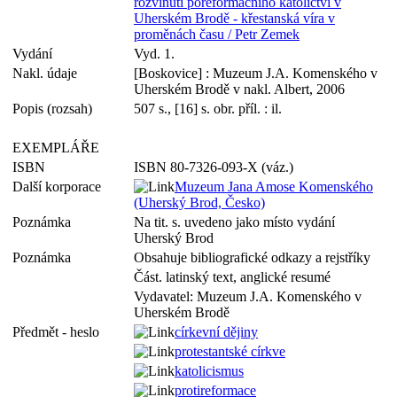
rozvinutí poreformačního katolictví v
Uherském Brodě - křestanská víra v
proměnách času / Petr Zemek
Vydání
Vyd. 1.
Nakl. údaje
[Boskovice] : Muzeum J.A. Komenského v
Uherském Brodě v nakl. Albert, 2006
Popis (rozsah)
507 s., [16] s. obr. příl. : il.
EXEMPLÁŘE
ISBN
ISBN 80-7326-093-X (váz.)
Další korporace
Muzeum Jana Amose Komenského
(Uherský Brod, Česko)
Poznámka
Na tit. s. uvedeno jako místo vydání
Uherský Brod
Poznámka
Obsahuje bibliografické odkazy a rejstříky
Část. latinský text, anglické resumé
Vydavatel: Muzeum J.A. Komenského v
Uherském Brodě
Předmět - heslo
církevní dějiny
protestantské církve
katolicismus
protireformace