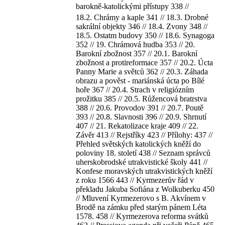
barokně-katolickými přístupy 338 //
18.2. Chrámy a kaple 341 // 18.3. Drobné
sakrální objekty 346 // 18.4. Zvony 348 //
18.5. Ostatm budovy 350 // 18.6. Synagoga
352 // 19. Chrámová hudba 353 // 20.
Barokní zbožnost 357 // 20.1. Barokní
zbožnost a protireformace 357 // 20.2. Úcta
Panny Marie a světců 362 // 20.3. Záhada
obrazu a pověst - mariánská úcta po Bílé
hoře 367 // 20.4. Strach v religiózním
prožitku 385 // 20.5. Růžencová bratrstva
388 // 20.6. Provodov 391 // 20.7. Poutě
393 // 20.8. Slavnosti 396 // 20.9. Shrnutí
407 // 21. Rekatolizace kraje 409 // 22.
Závěr 413 // Rejstříky 423 // Přílohy: 437 //
Přehled světských katolických kněží do
poloviny 18. století 438 // Seznam správců
uherskobrodské utrakvistické školy 441 //
Konfese moravských utrakvistických kněží
z roku 1566 443 // Kyrmezerův řád v
překladu Jakuba Sofiána z Wolkuberku 450
// Mluvení Kyrmezerovo s B. Akvínem v
Brodě na zámku před starým pánem Léta
1578. 458 // Kyrmezerova reforma svátků