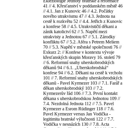
Ekleziologie Jednoty bratrské a reformace
41 // 4. Křesťanství v poddanském městě 46
// 4.1. Jan z Kunovic 46 // 4.2. Počátky
nového utrakvismu 47 // 4.3. Jednota na
cestě k rozkvětu 52 // 4.4. Jetřich z Kunovic
a konfese 58 // 4.5. Utrakvističtí děkani a
zánik katolictví 62 // 5. Napětí mezi
utrakvisty a Jednotou 67 // 5.1. Zárodky
konfliktu 67 // 5.2. Aféra s Petrem Meliem
70 // 5.3. Napětí v městské společnosti 76 //
Exkurz 2: // Konfese v kontextu vývoje
křesťanských skupin Moravy 16. století 79
// 6. Reformní snahy uherskobrodských
děkanů 94 // 6.1. „Uherskobrodská“
konfese 94 // 6.2. Děkani na cestě k vrcholu
101 // 7. Reformní snahy uherskobrodských
děkanů - Pavel Kyrmezer 103 // 7.1. Farář a
děkan uherskobrodský 103 // 7.2.
Kyrmezerův řád 106 // 7.3. První kontakt
děkana s uherskobrodskou Jednotou 109 //
7.4. Nezdolná Jednota 112 // 7.5. Pavel
Kyrmezer a Esrom Rüdinger 118 // 7.6.
Pavel Kyrmezer versus Jan Vodička -
legitimita bratrské výlučnosti 122 // 7.7.
Vodička v nesnázích 130 // 7.8. Acta