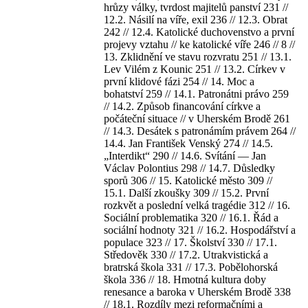
hrůzy války, tvrdost majitelů panství 231 //
12.2. Násilí na víře, exil 236 // 12.3. Obrat
242 // 12.4. Katolické duchovenstvo a první
projevy vztahu // ke katolické víře 246 // 8 //
13. Zklidnění ve stavu rozvratu 251 // 13.1.
Lev Vilém z Kounic 251 // 13.2. Církev v
první klidové fázi 254 // 14. Moc a
bohatství 259 // 14.1. Patronátni právo 259
// 14.2. Způsob financování církve a
počáteční situace // v Uherském Brodě 261
// 14.3. Desátek s patronámím právem 264 //
14.4. Jan František Venský 274 // 14.5.
„Interdikt“ 290 // 14.6. Svítání — Jan
Václav Polontius 298 // 14.7. Důsledky
sporů 306 // 15. Katolické město 309 //
15.1. Další zkoušky 309 // 15.2. První
rozkvět a poslední velká tragédie 312 // 16.
Sociální problematika 320 // 16.1. Řád a
sociální hodnoty 321 // 16.2. Hospodářství a
populace 323 // 17. Školství 330 // 17.1.
Středověk 330 // 17.2. Utrakvistická a
bratrská škola 331 // 17.3. Pobělohorská
škola 336 // 18. Hmotná kultura doby
renesance a baroka v Uherském Brodě 338
// 18.1. Rozdíly mezi reformačními a