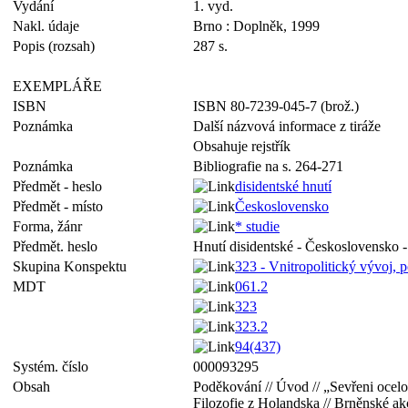
Vydání
1. vyd.
Nakl. údaje
Brno : Doplněk, 1999
Popis (rozsah)
287 s.
EXEMPLÁŘE
ISBN
ISBN 80-7239-045-7 (brož.)
Poznámka
Další názvová informace z tiráže
Obsahuje rejstřík
Poznámka
Bibliografie na s. 264-271
Předmět - heslo
disidentské hnutí
Předmět - místo
Československo
Forma, žánr
* studie
Předmět. heslo
Hnutí disidentské - Československo -
Skupina Konspektu
323 - Vnitropolitický vývoj, p
MDT
061.2
323
323.2
94(437)
Systém. číslo
000093295
Obsah
Poděkování // Úvod // „Sevřeni ocelov
Filozofie z Holandska // Brněnské akc