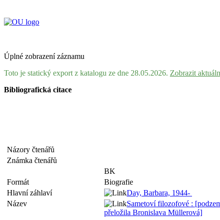
Úplné zobrazení záznamu
Toto je statický export z katalogu ze dne 28.05.2026.
Zobrazit aktuál
Bibliografická citace
Názory čtenářů
Známka čtenářů
BK
Formát
Biografie
Hlavní záhlaví
Day, Barbara, 1944-
Název
Sametoví filozofové : [podzem
přeložila Bronislava Müllerová]