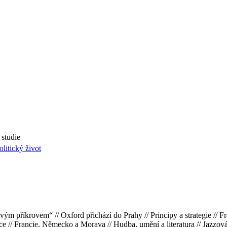
 studie
olitický život
ým příkrovem“ // Oxford přichází do Prahy // Principy a strategie // Fr
e // Francie, Německo a Morava // Hudba, umění a literatura // Jazzová