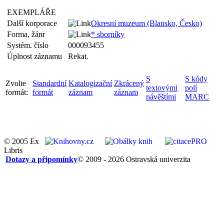
EXEMPLÁŘE
Další korporace
Okresní muzeum (Blansko, Česko)
Forma, žánr
* sborníky
Systém. číslo
000093455
Úplnost záznamu
Rekat.
S
S kódy
Zvolte
Standardní
Katalogizační
Zkrácený
textovými
polí
formát:
formát
záznam
záznam
návěštími
MARC
© 2005 Ex
Libris
Dotazy a připomínky
© 2009 - 2026 Ostravská univerzita