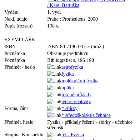
/ Karel Bartuška
Vydání
1. vyd.
Nakl. údaje
Praha : Prometheus, 2000
Popis (rozsah)
198 s.
EXEMPLÁŘE
ISBN
ISBN 80-7196-037-3 (brož.)
Poznámka
Obsahuje předmluvu
Poznámka
Bibliografie: s. 196-198
Předmět - heslo
astrofyzika
fyzika
molekulární fyzika
optika
řešené příklady
teorie relativity
Forma, žánr
* sbírky
* středoškolské učebnice
Předmět. heslo
Fyzika - příklady řešené - sbírky - učebnice
středošk.
Skupina Konspektu
53 - Fyzika