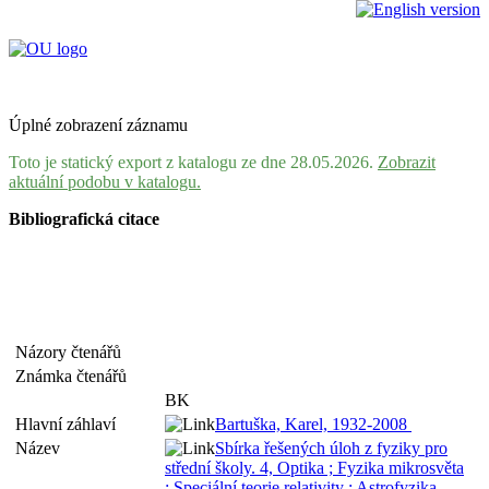
Úplné zobrazení záznamu
Toto je statický export z katalogu ze dne 28.05.2026.
Zobrazit
aktuální podobu v katalogu.
Bibliografická citace
Názory čtenářů
Známka čtenářů
BK
Hlavní záhlaví
Bartuška, Karel, 1932-2008
Název
Sbírka řešených úloh z fyziky pro
střední školy. 4, Optika ; Fyzika mikrosvěta
; Speciální teorie relativity ; Astrofyzika