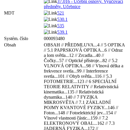
37.016 - Učební osnovy. Vyučovací
předměty. Učebnice
MDT
521
530.1
535
539.1
Systém. číslo
000093480
Obsah
OBSAH // PŘEDMLUVA...4 // 5 OPTIKA
// 5.1 PAPRSKOVÁ OPTIKA...6 // Odraz
a lom světla...12 // Zrcadla...40 //
Čočky...57 // Optické přístroje...82 // 5.2
VLNOVÁ OPTIKA...98 // Vlnová délka a
frekvence svetla...99 // Interference
svetla...101 // Ohyb světla...116 // 5.3
FOTOMETRIE...123 // 6 SPECIÁLNÍ
TEORIE RELATIVITY // Relativistická
kinematika...135 // Relativistická
dynamika...140 // 7 FYZIKA
MIKROSVĚTA // 7.1 ZÁKLADNÍ
POJMY KVANTOVÉ FYZIKY...146 //
Foton...148 // Fotoelektrický jev...154 //
Vlnové vlastnosti částic...159 // 7.2
ELEKTRONOVÝ OBAL...162 // 7.3
JADERNÁ FYZIKA...172 //