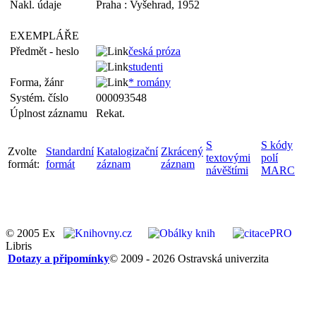
Nakl. údaje
Praha : Vyšehrad, 1952
EXEMPLÁŘE
Předmět - heslo
česká próza
studenti
Forma, žánr
* romány
Systém. číslo
000093548
Úplnost záznamu
Rekat.
S
S kódy
Zvolte
Standardní
Katalogizační
Zkrácený
textovými
polí
formát:
formát
záznam
záznam
návěštími
MARC
© 2005 Ex
Libris
Dotazy a připomínky
© 2009 - 2026 Ostravská univerzita