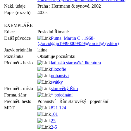
Nakl. údaje
Praha : Herrmann & synové, 2002
Popis (rozsah)
403 s.
EXEMPLÁŘE
Edice
Poslední Římané
Další původce
Putna, Martin C., 1968-
@orcid@jn19990009959@/orcid@ (editor)
Jazyk originálu
latina
Poznámka
Obsahuje poznámku
Předmět - heslo
latinská starověká literatura
filozofie
pohanství
svátky
Předmět - místo
starověký Řím
Forma, žánr
* pojednání
Předmět. heslo
Pohanství - Řím starověký - pojednání
MDT
821.124
101
25
2-5