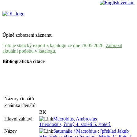
Úplné zobrazení záznamu
Toto je statický export z katalogu ze dne 28.05.2026.
Zobrazit
aktuální podobu v katalogu.
Bibliografická citace
Názory čtenářů
Známka čtenářů
BK
Hlavní záhlaví
Macrobius, Ambrosius
Theodosius, činný 4. století-5. století
Název
Saturnálie / Macrobius ; [překlad Jakub
Hlaváček ; výbor a předmluva Martin C. Putna]