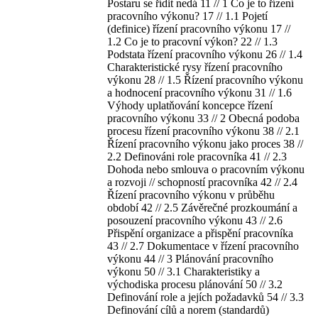
Postaru se řídit nedá 11 // 1 Co je to řízení
pracovního výkonu? 17 // 1.1 Pojetí
(definice) řízení pracovního výkonu 17 //
1.2 Co je to pracovní výkon? 22 // 1.3
Podstata řízení pracovního výkonu 26 // 1.4
Charakteristické rysy řízení pracovního
výkonu 28 // 1.5 Řízení pracovního výkonu
a hodnocení pracovního výkonu 31 // 1.6
Výhody uplatňování koncepce řízení
pracovního výkonu 33 // 2 Obecná podoba
procesu řízení pracovního výkonu 38 // 2.1
Řízení pracovního výkonu jako proces 38 //
2.2 Definováni role pracovníka 41 // 2.3
Dohoda nebo smlouva o pracovním výkonu
a rozvoji // schopností pracovníka 42 // 2.4
Řízení pracovního výkonu v průběhu
období 42 // 2.5 Závěrečné prozkoumání a
posouzení pracovního výkonu 43 // 2.6
Přispění organizace a přispění pracovníka
43 // 2.7 Dokumentace v řízení pracovního
výkonu 44 // 3 Plánování pracovního
výkonu 50 // 3.1 Charakteristiky a
východiska procesu plánování 50 // 3.2
Definování role a jejích požadavků 54 // 3.3
Definování cílů a norem (standardů)