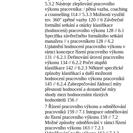
5.3.2 Nástroje zlepšování pracovního
výkonu pracovníka: / pětná vazba, coaching
a counselling 114 // 5.3.3 Možnosti využití
tzv. 360° zpětné vazby 120 // 6 Závěrečné
formální setkání a otázky klasifikace
(hodnocení) pracovního výkonu 128 // 6.1
Specifika závěrečného formálního setkání
manažera // s pracovníkem 128 // 6.2
Uplatnění hodnocení pracovního výkonu v
rámci koncepce řízení pracovního výkonu
131 // 6.2.1 Definování úrovní pracovního
výkonu 134 // 6.2.2 Počet stupňů
klasifikace 142 // 6.2.3 Některé specifické
způsoby klasifikací a další možnosti
hodnocení pracovního výkonu pracovníků
145 // 6.2.4 Zabezpečování žádoucí míry
přesnosti hodnocení a dostatečné míry
shody mezi hodnoceními různých
hodnotitelů 156 //
7 Řízení pracovního výkonu a odměňování
pracovníků 159 // 7.1 Integrace odměňování
do řízení pracovního výkonu 159 // 7.2
Možné způsoby odměňování v rámci řízení
pracovního výkonu 163 // 7.2.1