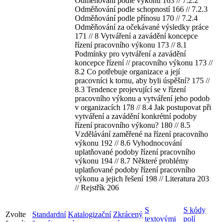
Odměňování podle výkonu 163 // 7.2.2
Odměňování podle schopností 166 // 7.2.3
Odměňování podle přínosu 170 // 7.2.4
Odměňování za očekávané výsledky práce
171 // 8 Vytváření a zavádění koncepce
řízení pracovního výkonu 173 // 8.1
Podmínky pro vytváření a zavádění
koncepce řízení // pracovního výkonu 173 //
8.2 Co potřebuje organizace a její
pracovníci k tornu, aby byli úspěšní? 175 //
8.3 Tendence projevující se v řízení
pracovního výkonu a vytváření jeho podob
v organizacích 178 // 8.4 Jak postupovat při
vytváření a zavádění konkrétní podoby
řízení pracovního výkonu? 180 // 8.5
Vzdělávání zaměřené na řízení pracovního
výkonu 192 // 8.6 Vyhodnocování
uplatňované podoby řízení pracovního
výkonu 194 // 8.7 Některé problémy
uplatňované podoby řízení pracovního
výkonu a jejich řešení 198 // Literatura 203
// Rejstřík 206
S
S kódy
Zvolte
Standardní
Katalogizační
Zkrácený
textovými
polí