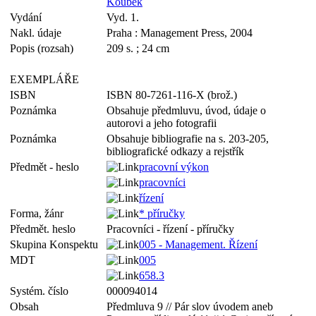
Koubek
Vydání
Vyd. 1.
Nakl. údaje
Praha : Management Press, 2004
Popis (rozsah)
209 s. ; 24 cm
EXEMPLÁŘE
ISBN
ISBN 80-7261-116-X (brož.)
Poznámka
Obsahuje předmluvu, úvod, údaje o
autorovi a jeho fotografii
Poznámka
Obsahuje bibliografie na s. 203-205,
bibliografické odkazy a rejstřík
Předmět - heslo
pracovní výkon
pracovníci
řízení
Forma, žánr
* příručky
Předmět. heslo
Pracovníci - řízení - příručky
Skupina Konspektu
005 - Management. Řízení
MDT
005
658.3
Systém. číslo
000094014
Obsah
Předmluva 9 // Pár slov úvodem aneb