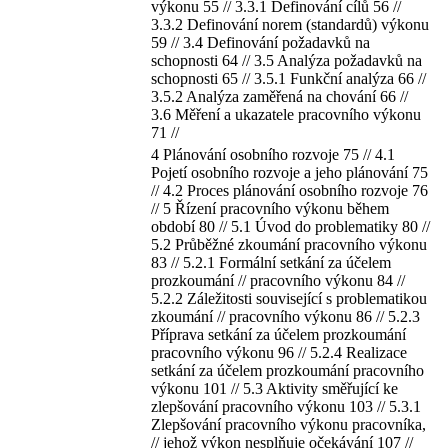
výkonu 55 // 3.3.1 Definování cílů 56 //
3.3.2 Definování norem (standardů) výkonu
59 // 3.4 Definování požadavků na
schopnosti 64 // 3.5 Analýza požadavků na
schopnosti 65 // 3.5.1 Funkční analýza 66 //
3.5.2 Analýza zaměřená na chování 66 //
3.6 Měření a ukazatele pracovního výkonu
71 //
4 Plánování osobního rozvoje 75 // 4.1
Pojetí osobního rozvoje a jeho plánování 75
// 4.2 Proces plánování osobního rozvoje 76
// 5 Řízení pracovního výkonu během
období 80 // 5.1 Úvod do problematiky 80 //
5.2 Průběžné zkoumání pracovního výkonu
83 // 5.2.1 Formální setkání za účelem
prozkoumání // pracovního výkonu 84 //
5.2.2 Záležitosti související s problematikou
zkoumání // pracovního výkonu 86 // 5.2.3
Příprava setkání za účelem prozkoumání
pracovního výkonu 96 // 5.2.4 Realizace
setkání za účelem prozkoumání pracovního
výkonu 101 // 5.3 Aktivity směřující ke
zlepšování pracovního výkonu 103 // 5.3.1
Zlepšování pracovního výkonu pracovníka,
// jehož výkon nesplňuje očekávání 107 //