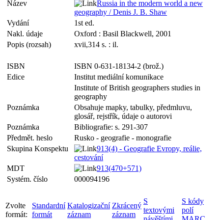
Název
Russia in the modern world a new
geography / Denis J. B. Shaw
Vydání
1st ed.
Nakl. údaje
Oxford : Basil Blackwell, 2001
Popis (rozsah)
xvii,314 s. : il.
ISBN
ISBN 0-631-18134-2 (brož.)
Edice
Institut mediální komunikace
Institute of British geographers studies in
geography
Poznámka
Obsahuje mapky, tabulky, předmluvu,
glosář, rejstřík, údaje o autorovi
Poznámka
Bibliografie: s. 291-307
Předmět. heslo
Rusko - geografie - monografie
Skupina Konspektu
913(4) - Geografie Evropy, reálie,
cestování
MDT
913(470+571)
Systém. číslo
000094196
S
S kódy
Zvolte
Standardní
Katalogizační
Zkrácený
textovými
polí
formát:
formát
záznam
záznam
návěštími
MARC