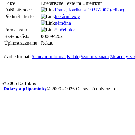
Edice
Literarische Texte im Unterricht
Další původce
Frank, Karlhans, 1937-2007 (editor)
Předmět - heslo
literární texty
němčina
Forma, žánr
* učebnice
Systém. číslo
000094262
Úplnost záznamu
Rekat.
Zvolte formát:
Standardní formát
Katalogizační záznam
Zkrácený zá
© 2005 Ex Libris
Dotazy a připomínky
© 2009 - 2026 Ostravská univerzita