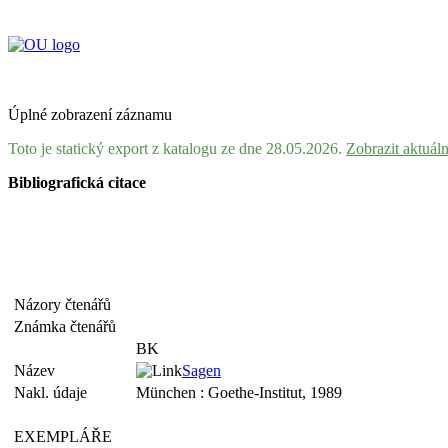
Úplné zobrazení záznamu
Toto je statický export z katalogu ze dne 28.05.2026.
Zobrazit aktuál
Bibliografická citace
Názory čtenářů
Známka čtenářů
BK
Název
Sagen
Nakl. údaje
München : Goethe-Institut, 1989
EXEMPLÁŘE