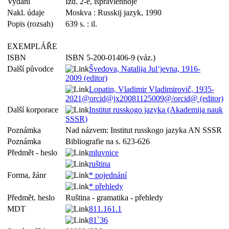
Vydání
Izd. 2-e, ispravlennoje
Nakl. údaje
Moskva : Russkij jazyk, 1990
Popis (rozsah)
639 s. : il.
EXEMPLÁŘE
ISBN
ISBN 5-200-01406-9 (váz.)
Další původce
Švedova, Natalija Jul‘jevna, 1916-
2009 (editor)
Lopatin, Vladimir Vladimirovič, 1935-
2021@orcid@jx20081125009@/orcid@ (editor)
Další korporace
Institut russkogo jazyka (Akademija nauk
SSSR)
Poznámka
Nad názvem: Institut russkogo jazyka AN SSSR
Poznámka
Bibliografie na s. 623-626
Předmět - heslo
mluvnice
ruština
Forma, žánr
* pojednání
* přehledy
Předmět. heslo
Ruština - gramatika - přehledy
MDT
811.161.1
81`36