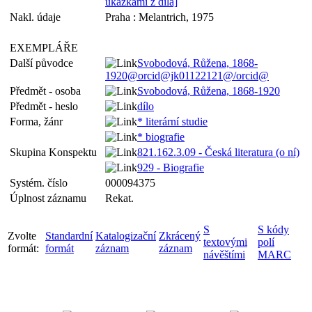
ukázkami z díla]
Nakl. údaje
Praha : Melantrich, 1975
EXEMPLÁŘE
Další původce
Svobodová, Růžena, 1868-
1920@orcid@jk01122121@/orcid@
Předmět - osoba
Svobodová, Růžena, 1868-1920
Předmět - heslo
dílo
Forma, žánr
* literární studie
* biografie
Skupina Konspektu
821.162.3.09 - Česká literatura (o ní)
929 - Biografie
Systém. číslo
000094375
Úplnost záznamu
Rekat.
S
S kódy
Zvolte
Standardní
Katalogizační
Zkrácený
textovými
polí
formát:
formát
záznam
záznam
návěštími
MARC