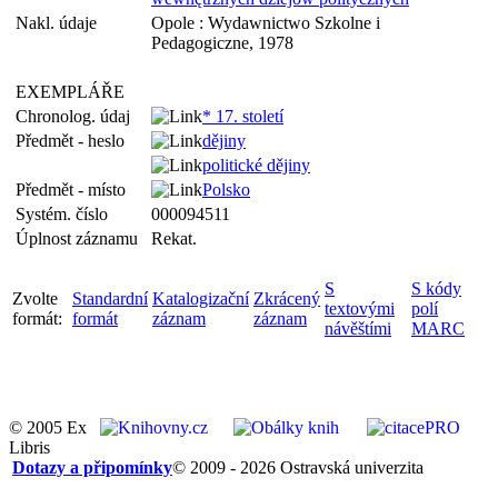
Nakl. údaje
Opole : Wydawnictwo Szkolne i
Pedagogiczne, 1978
EXEMPLÁŘE
Chronolog. údaj
* 17. století
Předmět - heslo
dějiny
politické dějiny
Předmět - místo
Polsko
Systém. číslo
000094511
Úplnost záznamu
Rekat.
S
S kódy
Zvolte
Standardní
Katalogizační
Zkrácený
textovými
polí
formát:
formát
záznam
záznam
návěštími
MARC
© 2005 Ex
Libris
Dotazy a připomínky
© 2009 - 2026 Ostravská univerzita