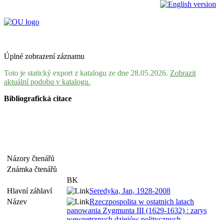
Úplné zobrazení záznamu
Toto je statický export z katalogu ze dne 28.05.2026.
Zobrazit
aktuální podobu v katalogu.
Bibliografická citace
Názory čtenářů
Známka čtenářů
BK
Hlavní záhlaví
Seredyka, Jan, 1928-2008
Název
Rzeczpospolita w ostatnich latach
panowania Zygmunta III (1629-1632) : zarys
wewnętrznych dziejów politycznych