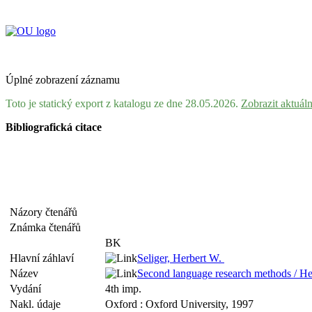
Úplné zobrazení záznamu
Toto je statický export z katalogu ze dne 28.05.2026.
Zobrazit aktuál
Bibliografická citace
Názory čtenářů
Známka čtenářů
BK
Hlavní záhlaví
Seliger, Herbert W.
Název
Second language research methods / He
Vydání
4th imp.
Nakl. údaje
Oxford : Oxford University, 1997