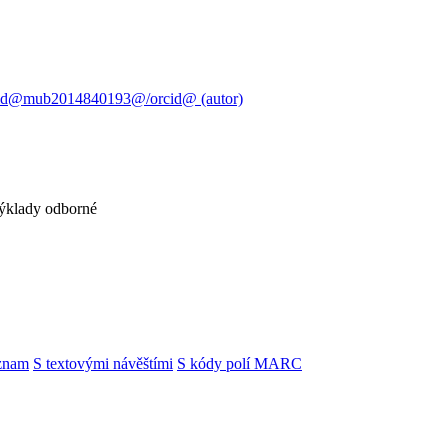
cid@mub2014840193@/orcid@ (autor)
výklady odborné
znam
S textovými návěštími
S kódy polí MARC