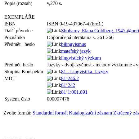
Popis (rozsah)
v,270 s.
EXEMPLÁŘE
ISBN
ISBN 0-19-437067-4 (brož.)
Další původce
Shohamy, Elana Goldberg, 1945-@or
Poznámka
Doporučená literataura s. 261-266
Předmět - heslo
bilingvismus
mateřský jazyk
lingvistický výzkum
Předmět. heslo
Jazyky - dvojjazyčnost - metody výzkumné - 
Skupina Konspektu
81 - Lingvistika. Jazyky
MDT
81’246.2
81’242
81’1:001.891
Systém. číslo
000097476
Zvolte formát:
Standardní formát
Katalogizační záznam
Zkrácený zá