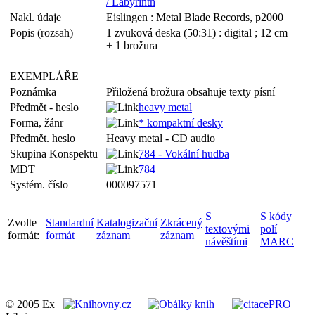
/ Labyrinth
Nakl. údaje
Eislingen : Metal Blade Records, p2000
Popis (rozsah)
1 zvuková deska (50:31) : digital ; 12 cm
+ 1 brožura
EXEMPLÁŘE
Poznámka
Přiložená brožura obsahuje texty písní
Předmět - heslo
heavy metal
Forma, žánr
* kompaktní desky
Předmět. heslo
Heavy metal - CD audio
Skupina Konspektu
784 - Vokální hudba
MDT
784
Systém. číslo
000097571
S
S kódy
Zvolte
Standardní
Katalogizační
Zkrácený
textovými
polí
formát:
formát
záznam
záznam
návěštími
MARC
© 2005 Ex