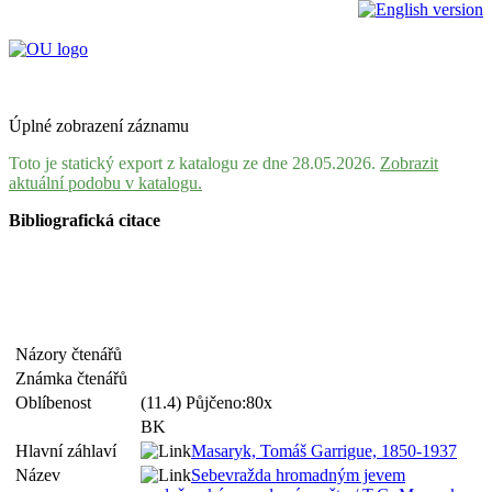
Úplné zobrazení záznamu
Toto je statický export z katalogu ze dne 28.05.2026.
Zobrazit
aktuální podobu v katalogu.
Bibliografická citace
Názory čtenářů
Známka čtenářů
Oblíbenost
(11.4) Půjčeno:80x
BK
Hlavní záhlaví
Masaryk, Tomáš Garrigue, 1850-1937
Název
Sebevražda hromadným jevem