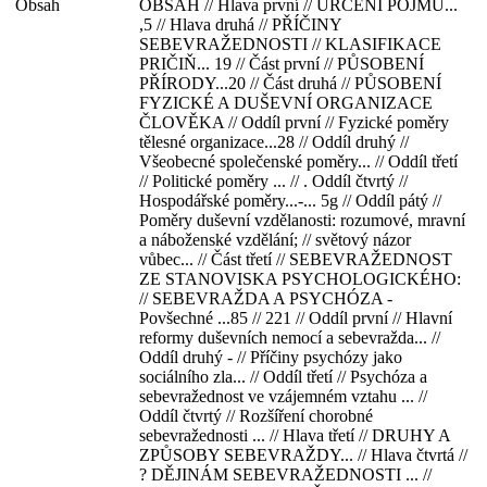
Obsah
OBSAH // Hlava první // URČENI POJMU...
,5 // Hlava druhá // PŘÍČINY
SEBEVRAŽEDNOSTI // KLASIFIKACE
PRIČIŇ... 19 // Část první // PŮSOBENÍ
PŘÍRODY...20 // Část druhá // PŮSOBENÍ
FYZICKÉ A DUŠEVNÍ ORGANIZACE
ČLOVĚKA // Oddíl první // Fyzické poměry
tělesné organizace...28 // Oddíl druhý //
Všeobecné společenské poměry... // Oddíl třetí
// Politické poměry ... // . Oddíl čtvrtý //
Hospodářské poměry...-... 5g // Oddíl pátý //
Poměry duševní vzdělanosti: rozumové, mravní
a náboženské vzdělání; // světový názor
vůbec... // Část třetí // SEBEVRAŽEDNOST
ZE STANOVISKA PSYCHOLOGICKÉHO:
// SEBEVRAŽDA A PSYCHÓZA -
Povšechné ...85 // 221 // Oddíl první // Hlavní
reformy duševních nemocí a sebevražda... //
Oddíl druhý - // Příčiny psychózy jako
sociálního zla... // Oddíl třetí // Psychóza a
sebevražednost ve vzájemném vztahu ... //
Oddíl čtvrtý // Rozšíření chorobné
sebevražednosti ... // Hlava třetí // DRUHY A
ZPŮSOBY SEBEVRAŽDY... // Hlava čtvrtá //
? DĚJINÁM SEBEVRAŽEDNOSTI ... //