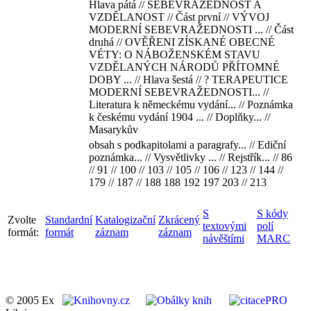
Hlava pátá // SEBEVRAŽEDNOST A
VZDĚLANOST // Část první // VÝVOJ
MODERNÍ SEBEVRAŽEDNOSTI ... // Část
druhá // OVĚŘENI ZÍSKANÉ OBECNÉ
VÉTY: O NÁBOŽENSKÉM STAVU
VZDĚLANÝCH NÁRODŮ PŘÍTOMNÉ
DOBY ... // Hlava šestá // ? TERAPEUTICE
MODERNÍ SEBEVRAŽEDNOSTI... //
Literatura k německému vydání... // Poznámka
k českému vydání 1904 ... // Doplňky... //
Masarykův
obsah s podkapitolami a paragrafy... // Ediční
poznámka... // Vysvětlivky ... // Rejstřík... // 86
// 91 // 100 // 103 // 105 // 106 // 123 // 144 //
179 // 187 // 188 188 192 197 203 // 213
S
S kódy
Zvolte
Standardní
Katalogizační
Zkrácený
textovými
polí
formát:
formát
záznam
záznam
návěštími
MARC
© 2005 Ex