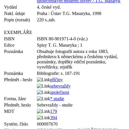
společenským moderní osvěty / T.G. Masaryk
Vydání
4. české vyd.
Nakl. údaje
Praha : Ústav T.G. Masaryka, 1998
Popis (rozsah)
220 s.,tab.
EXEMPLÁŘE
ISBN
ISBN 80-901971-4-0 (váz.)
Edice
Spisy T. G. Masaryka ; 1
Poznámka
Obsahuje fotografii autora z roku 1883,
předmluvu k německému a českému vydání,
poznámky, doplňky ediční poznámku,
vysvětlivky, rejstřík
Poznámka
Bibliografie: s. 187-191
Předmět - heslo
příčiny
sebevraždy
společnost
Forma, žánr
* studie
Předmět. heslo
Sebevraždy - studie
MDT
179
394
Systém. číslo
000097670