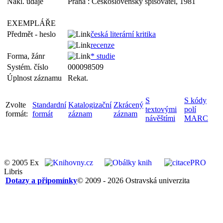
Nakl. údaje
Praha : Československý spisovatel, 1981
EXEMPLÁŘE
Předmět - heslo
česká literární kritika
recenze
Forma, žánr
* studie
Systém. číslo
000098509
Úplnost záznamu
Rekat.
S
S kódy
Zvolte
Standardní
Katalogizační
Zkrácený
textovými
polí
formát:
formát
záznam
záznam
návěštími
MARC
© 2005 Ex
Libris
Dotazy a připomínky
© 2009 - 2026 Ostravská univerzita