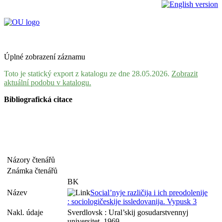
Úplné zobrazení záznamu
Toto je statický export z katalogu ze dne 28.05.2026.
Zobrazit
aktuální podobu v katalogu.
Bibliografická citace
Názory čtenářů
Známka čtenářů
BK
Název
Social’nyje različija i ich preodolenije
: sociologičeskije issledovanija. Vypusk 3
Nakl. údaje
Sverdlovsk : Ural’skij gosudarstvennyj
universitet, 1969