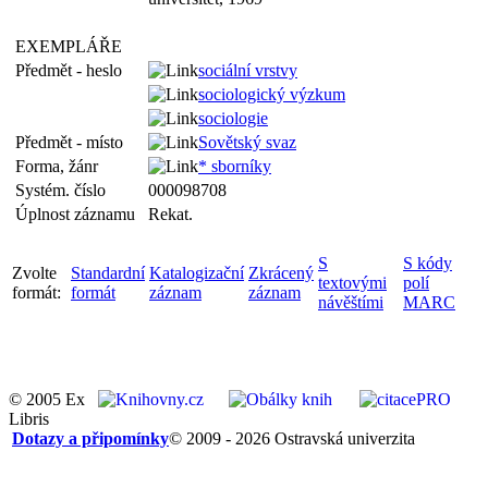
EXEMPLÁŘE
Předmět - heslo
sociální vrstvy
sociologický výzkum
sociologie
Předmět - místo
Sovětský svaz
Forma, žánr
* sborníky
Systém. číslo
000098708
Úplnost záznamu
Rekat.
S
S kódy
Zvolte
Standardní
Katalogizační
Zkrácený
textovými
polí
formát:
formát
záznam
záznam
návěštími
MARC
© 2005 Ex
Libris
Dotazy a připomínky
© 2009 - 2026 Ostravská univerzita