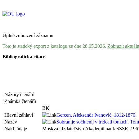
Úplné zobrazení záznamu
Toto je statický export z katalogu ze dne 28.05.2026.
Zobrazit aktuál
Bibliografická citace
Názory čtenářů
Známka čtenářů
BK
Hlavní záhlaví
Gercen, Aleksandr Ivanovič, 1812-1870
Název
Sobranije sočinenij v tridcati tomach. T
Nakl. údaje
Moskva : Izdatel’stvo Akademii nauk SSSR, 196