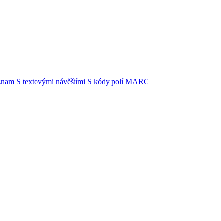
znam
S textovými návěštími
S kódy polí MARC