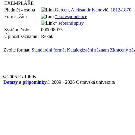
EXEMPLÁŘE
Předmět - osoba
Gercen, Aleksandr Ivanovič, 1812-1870
Forma, žánr
* korespondence
* sebrané spisy
Systém. číslo
000098975
Úplnost záznamu
Rekat.
Zvolte formát:
Standardní formát
Katalogizační záznam
Zkrácený zá
© 2005 Ex Libris
Dotazy a připomínky
© 2009 - 2026 Ostravská univerzita