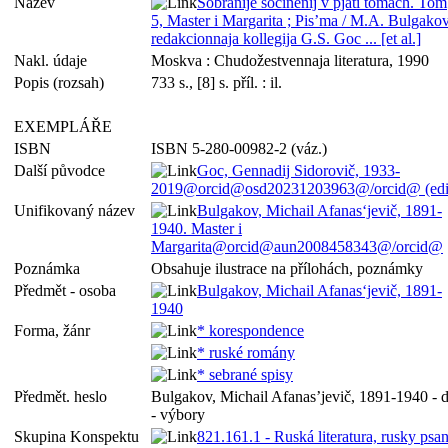
Název
Sobranije sočinenij v pjati tomach. Tom
5, Master i Margarita ; Pis’ma / M.A. Bulgakov
redakcionnaja kollegija G.S. Goc ... [et al.]
Nakl. údaje
Moskva : Chudožestvennaja literatura, 1990
Popis (rozsah)
733 s., [8] s. příl. : il.
EXEMPLÁŘE
ISBN
ISBN 5-280-00982-2 (váz.)
Další původce
Goc, Gennadij Sidorovič, 1933-
2019@orcid@osd20231203963@/orcid@ (edi
Unifikovaný název
Bulgakov, Michail Afanas‘jevič, 1891-
1940. Master i
Margarita@orcid@aun2008458343@/orcid@
Poznámka
Obsahuje ilustrace na přílohách, poznámky
Předmět - osoba
Bulgakov, Michail Afanas‘jevič, 1891-
1940
Forma, žánr
* korespondence
* ruské romány
* sebrané spisy
Předmět. heslo
Bulgakov, Michail Afanas’jevič, 1891-1940 - d
- výbory
Skupina Konspektu
821.161.1 - Ruská literatura, rusky psa