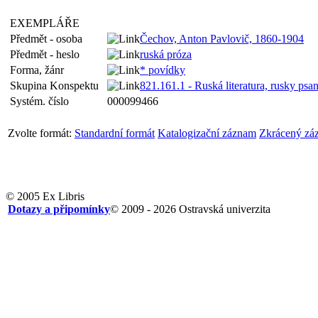
EXEMPLÁŘE
Předmět - osoba
Čechov, Anton Pavlovič, 1860-1904
Předmět - heslo
ruská próza
Forma, žánr
* povídky
Skupina Konspektu
821.161.1 - Ruská literatura, rusky psa
Systém. číslo
000099466
Zvolte formát:
Standardní formát
Katalogizační záznam
Zkrácený zá
© 2005 Ex Libris
Dotazy a připomínky
© 2009 - 2026 Ostravská univerzita