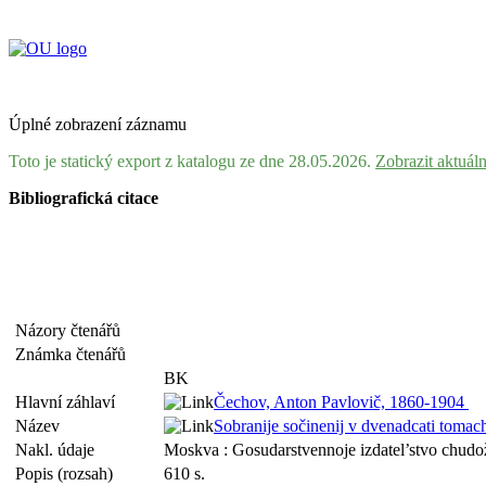
Úplné zobrazení záznamu
Toto je statický export z katalogu ze dne 28.05.2026.
Zobrazit aktuál
Bibliografická citace
Názory čtenářů
Známka čtenářů
BK
Hlavní záhlaví
Čechov, Anton Pavlovič, 1860-1904
Název
Sobranije sočinenij v dvenadcati tomac
Nakl. údaje
Moskva : Gosudarstvennoje izdatel’stvo chudož
Popis (rozsah)
610 s.