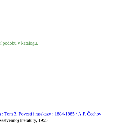
ní podobu v katalogu.
h : Tom 3, Povesti i rasskazy : 1884-1885 / A.P. Čechov
estvennoj literatury, 1955