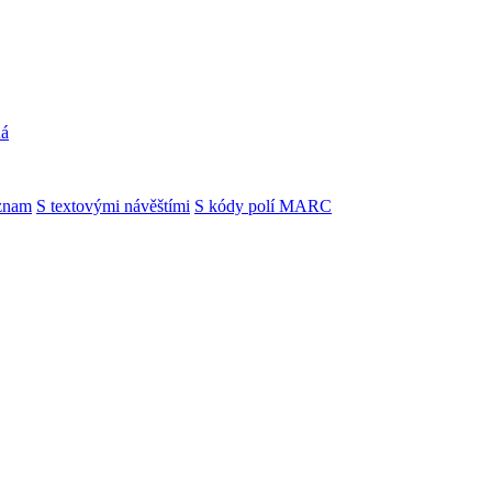
ná
znam
S textovými návěštími
S kódy polí MARC