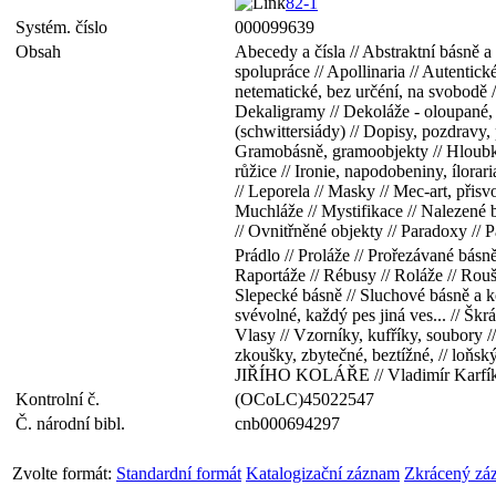
82-1
Systém. číslo
000099639
Obsah
Abecedy a čísla // Abstraktní básně a
spolupráce // Apollinaria // Autentic
netematické, bez určéní, na svobodě 
Dekaligramy // Dekoláže - oloupané, p
(schwittersiády) // Dopisy, pozdravy, p
Gramobásně, gramoobjekty // Hloubkové
růžice // Ironie, napodobeniny, ílorar
// Leporela // Masky // Mec-art, přis
Muchláže // Mystifikace // Nalezené 
// Ovnitřněné objekty // Paradoxy // P
Prádlo // Proláže // Prořezávané básně 
Raportáže // Rébusy // Roláže // Roušk
Slepecké básně // Sluchové básně a kol
svévolné, každý pes jiná ves... // Škr
Vlasy // Vzorníky, kufříky, soubory /
zkoušky, zbytečné, beztížné, // loň
JIŘÍHO KOLÁŘE // Vladimír Karfík
Kontrolní č.
(OCoLC)45022547
Č. národní bibl.
cnb000694297
Zvolte formát:
Standardní formát
Katalogizační záznam
Zkrácený zá