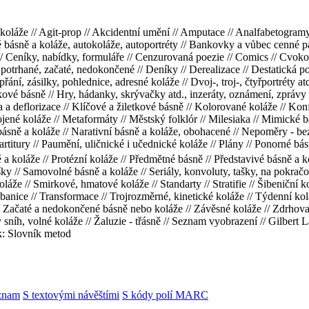
 koláže // Agit-prop // Akcidentní umění // Amputace // Analfabetogramy 
ké básně a koláže, autokoláže, autoportréty // Bankovky a vůbec cenné 
// Ceníky, nabídky, formuláře // Cenzurovaná poezie // Comics // Cvoko
otrhané, začaté, nedokončené // Deníky // Derealizace // Destatická po
řání, zásilky, pohlednice, adresné koláže // Dvoj-, troj-, čtyřportréty at
 básně // Hry, hádanky, skrývačky atd., inzeráty, oznámení, zprávy // Ch
ia a deflorizace // Klíčové a žiletkové básně // Kolorované koláže // Ko
vojené koláže // Metaformáty // Městský folklór // Milesiaka // Mimické 
básně a koláže // Narativní básně a koláže, obohacené // Nepoměry - be
artitury // Paumění, uličnické i učednické koláže // Plány // Ponorné básn
a koláže // Protézní koláže // Předmětné básně // Představivé básně a kolá
y // Samovolné básně a koláže // Seriály, konvoluty, tašky, na pokračová
áže // Smirkové, hmatové koláže // Standarty // Stratifie // Šibeniční k
ábanice // Transformace // Trojrozměrné, kinetické koláže // Týdenní kolá
/ Začaté a nedokončené básně nebo koláže // Závěsné koláže // Zdrhovací
ský sníh, volné koláže // Žaluzie - třásně // Seznam vyobrazení // 
: Slovník metod
znam
S textovými návěštími
S kódy polí MARC