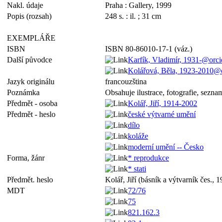
Nakl. údaje
Praha : Gallery, 1999
Popis (rozsah)
248 s. : il. ; 31 cm
EXEMPLÁŘE
ISBN
ISBN 80-86010-17-1 (váz.)
Další původce
Karfík, Vladimír, 1931-@or
Kolářová, Běla, 1923-2010@
Jazyk originálu
francouzština
Poznámka
Obsahuje ilustrace, fotografie, sezna
Předmět - osoba
Kolář, Jiří, 1914-2002
Předmět - heslo
české výtvarné umění
dílo
koláže
moderní umění -- Česko
Forma, žánr
* reprodukce
* stati
Předmět. heslo
Kolář, Jiří (básník a výtvarník čes., 1
MDT
72/76
75
821.162.3