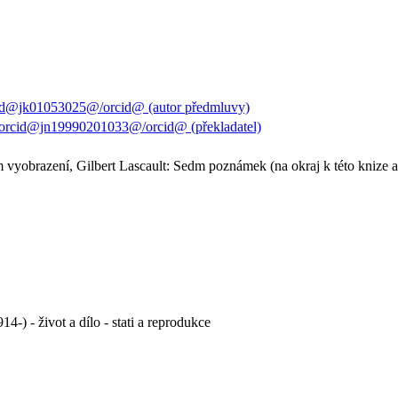
cid@jk01053025@/orcid@ (autor předmluvy)
orcid@jn19990201033@/orcid@ (překladatel)
m vyobrazení, Gilbert Lascault: Sedm poznámek (na okraj k této knize a
914-) - život a dílo - stati a reprodukce