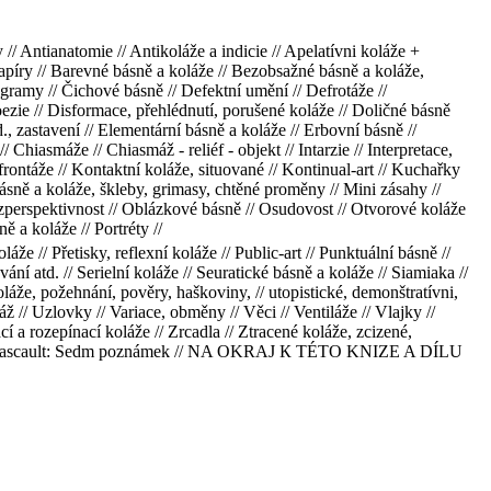
// Antianatomie // Antikoláže a indicie // Apelatívni koláže +
papíry // Barevné básně a koláže // Bezobsažné básně a koláže,
gramy // Čichové básně // Defektní umění // Defrotáže //
ezie // Disformace, přehlédnutí, porušené koláže // Doličné básně
d., zastavení // Elementární básně a koláže // Erbovní básně //
iasmáže // Chiasmáž - reliéf - objekt // Intarzie // Interpretace,
nfrontáže // Kontaktní koláže, situované // Kontinual-art // Kuchařky
básně a koláže, škleby, grimasy, chtěné proměny // Mini zásahy //
zperspektivnost // Oblázkové básně // Osudovost // Otvorové koláže
ě a koláže // Portréty //
že // Přetisky, reflexní koláže // Public-art // Punktuální básně //
ní atd. // Serielní koláže // Seuratické básně a koláže // Siamiaka //
oláže, požehnání, pověry, haškoviny, // utopistické, demonštratívni,
ž // Uzlovky // Variace, obměny // Věci // Ventiláže // Vlajky //
 a rozepínací koláže // Zrcadla // Ztracené koláže, zcizené,
Gilbert Lascault: Sedm poznámek // NA OKRAJ К TÉTO KNIZE A DÍLU