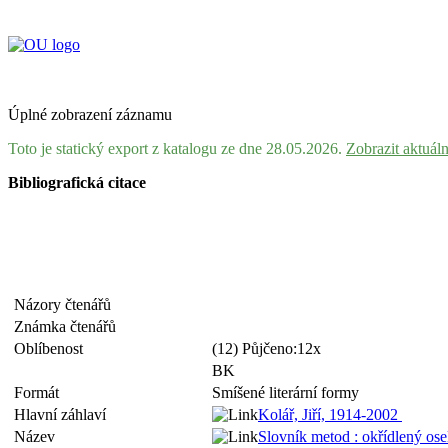
Úplné zobrazení záznamu
Toto je statický export z katalogu ze dne 28.05.2026.
Zobrazit aktuál
Bibliografická citace
Názory čtenářů
Známka čtenářů
Oblíbenost
(12) Půjčeno:12x
BK
Formát
Smíšené literární formy
Hlavní záhlaví
Kolář, Jiří, 1914-2002
Název
Slovník metod : okřídlený osel