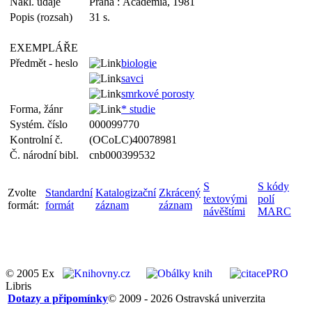
Nakl. údaje
Praha : Academia, 1981
Popis (rozsah)
31 s.
EXEMPLÁŘE
Předmět - heslo
biologie
savci
smrkové porosty
Forma, žánr
* studie
Systém. číslo
000099770
Kontrolní č.
(OCoLC)40078981
Č. národní bibl.
cnb000399532
S
S kódy
Zvolte
Standardní
Katalogizační
Zkrácený
textovými
polí
formát:
formát
záznam
záznam
návěštími
MARC
© 2005 Ex
Libris
Dotazy a připomínky
© 2009 - 2026 Ostravská univerzita