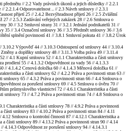
osti předmětu // 2.2 Vady právních úkonů a jejich důsledky // 2.2.1
e // 2.2.1.4 Odporovatelnost .. // 2.3 Návrh smlouvy // 2.3.1
snost přijetí 25 // 2.4.2 Bezvýhradnost přijetí 26 // 2.5 Zvláštní
ž 27 // 2.5.3 Zadávání veřejných zakázek 28 // 2.6 Smlouva o
 // 3.2 Smluvní strany 31 // 3.2.1 Jednání podnikatelů 31 //
vy 35 // 3.4 Označení smlouvy 36 // 3.5 Předmět smlouvy 36 // 3.6
jištění splnění povinností 41 // 3.8.1 Smluvní pokuta 41 // 3.8.2 Úrok
 // 3.10.2 Výpověď 44 // 3.10.3 Odstoupení od smlouvy 44 // 3.10.4
 Změny a doplňky smlouvy 48 // 3.11.3 Volba práva 49 // 3.11.4
.1 Kupní smlouva 52 // 4.1.1 Charakteristika a části smlouvy
za prodlení 55 // 4.1.3.2 Odpovědnost za vady 56 // 4.1.3.3
0 // 4.1.4.2 Cenová doložka 60 // 4.1.4.3 Měnová doložka 61 //
kteristika a části smlouvy 62 // 4.2.2 Práva a povinnosti stran 63 //
i smlouvy 65 // 4.3.2 Práva a povinnosti stran 66 // 4.4 Smlouva o
3 Odpovědnost za porušení smlouvy 69 // 4.5 Smlouva o úvěru 70 //
ětům průmyslového vlastnictví 72 // 4.6.1 Charakteristika a části
sti smlouvy 73 // 4.7.2 Práva a povinnosti stran 74 // 4.8 Smlouva o
.1 Charakteristika a části smlouvy 78 // 4.9.2 Práva a povinnosti
 části smlouvy 83 // 4.10.2 Práva a povinnosti stran 84 // 4.11
/ 4.12 Smlouva o kontrolní činnosti 87 // 4.12.1 Charakteristika a
a a části smlouvy 89 // 4.13.2 Práva a povinnosti stran 90 // 4.14
3 // 4.14.3 Odpovědnost ze porušení smlouvy 94 // 4.14.3.1