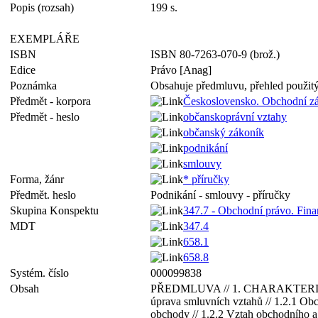
Popis (rozsah)
199 s.
EXEMPLÁŘE
ISBN
ISBN 80-7263-070-9 (brož.)
Edice
Právo [Anag]
Poznámka
Obsahuje předmluvu, přehled použitý
Předmět - korpora
Československo. Obchodní zá
Předmět - heslo
občanskoprávní vztahy
občanský zákoník
podnikání
smlouvy
Forma, žánr
* příručky
Předmět. heslo
Podnikání - smlouvy - příručky
Skupina Konspektu
347.7 - Obchodní právo. Fina
MDT
347.4
658.1
658.8
Systém. číslo
000099838
Obsah
PŘEDMLUVA // 1. CHARAKTERISTI
úprava smluvních vztahů // 1.2.1 Obc
obchody // 1.2.2 Vztah obchodního a