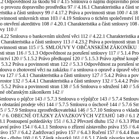
.2 Odpovědnost za škodu 94 // 4.15 Smlouva o nájmu dopravního prostře
 o provozu dopravního prostředku 97 // 4.16.1 Charakteristika a části s
ristika a části smlouvy 99 // 4.17.2 Práva a povinnosti stran 100 // 4.
ovinnosti smluvních stran 103 // 4.19 Smlouva o tichém společenství 107
o otevření akreditivu 108 // 4.20.1 Charakteristika a části smlouvy 108 
uvy 110 //
/ 4.22 Smlouva o bankovním uložení věci 112 // 4.22.1 Charakteristika a 
harakteristika a části smlouvy 113 // 4.23.2 Práva a povinnosti stran 
a povinnosti stran 115 // 5. SMLOUVY V OBČANSKÉM ZÁKONÍKU 116 //
ti stran 116 // 5.1.3 Odpovědnost za porušení smlouvy 117 // 5.1.4 Pro
nictví 120 // 5.1.5.2 Právo předkupní 120 // 5.1.5.3 Právo zpětné koupě
/ 5.3.2 Práva a povinnosti stran 122 // 5.3.3 Odpovědnost za porušení 
ouva o zhotovení věci na zakázku // a smlouva o opravě a úpravě věci 
a 127 // 5.4.1 Charakteristika a části smlouvy 127 // 5.4.2 Práva a po
tor 132 // 5.4.4.1 Charakteristika a části smlouvy 132 // 5.4.4.2 Práva
 5.5.2 Práva a povinnosti stran 138 // 5.6 Smlouva o sdružení 140 // 5.6
vené občanským zákoníkem 142 //
Smlouva o půjčce 143 // 5.7.3 Smlouva o výpůjčce 143 // 5.7.4 Smlouva 
 obstarání prodeje věci 144 // 5.7.5 Smlouva o úschově 144 // 5.7.6 S
5 // 5.7.9 Smlouva zprostředkovatelská 146 // 5.7.10 Smlouva o vklad
y 147 // 6. OBECNÉ OTÁZKY ZÁVAZKOVÝCH VZTAHŮ 149 // 6.1 Závazk
1 Postoupení pohledávky 151 // 6.3.2 Převzetí dluhu 152 // 6.3.3 Přist
vní právo 154 // 6.4.1.1 Smlouva o zřízení zástavního práva 155 // 6.4
rávo 157 // 6.4.2 Zadržovací právo 157 // 6.4.3 Ručení 157 // 6.4.4 Ba
ku - dluhu 160 // 6.5 Zánik závazků 161 // 6.5.1 Zánik závazku jeho s