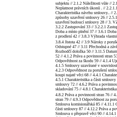
subjektu // 2.1.2 Náležitosti vůle // 2
Neplatnost právních úkonů . // 2.2.1.1
Charakteristika návrhu smlouvy.. // 2.
způsoby uzavření smlouvy 26 // 2.5.1
uzavření budoucí smlouvy 28 // 3. 
3.2.2 Zastupování 33 // 3.2.2.1 Zast
Doba a místo plnění 37 // 3.6.1 Doba p
z prodlení 42 // 3.8.3 Výhrada vlastn
3.8.4 Jistota 42 // 3.9 Nároky z por
Odstupné 47 // 3.11 Přechodná a závě
Rozhodčí doložka 50 // 3.11.5 Dat
52 // 4.1.2 Práva a povinnosti stran 
Odpovědnost za škodu 59 // 4.1.4 Uje
4.1.5 Smlouvy uzavírané v souvislosti
4.2.3 Odpovědnost za porušení smlouv
koupi najaté věci 68 // 4.4.1 Charakt
4.5.1 Charakteristika a části smlouvy
smlouvy 72 // 4.6.2 Práva a povinnosti
skladování 75 // 4.8.1 Charakteristika
4.8.2 Práva a povinnosti stran 76 // 
stran 79 // 4.9.3 Odpovědnost za poru
Smlouva komisionářská 85 // 4.11.1 Ch
části smlouvy 87 // 4.12.2 Práva a pov
Smlouva o přepravě věci 90 // 4.14.1 