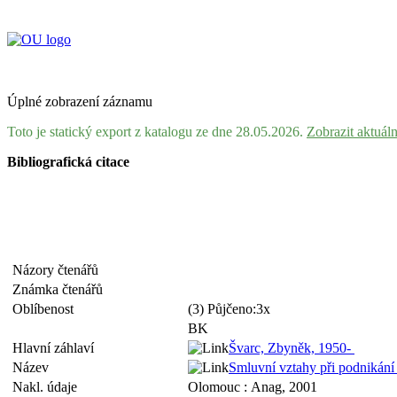
Úplné zobrazení záznamu
Toto je statický export z katalogu ze dne 28.05.2026.
Zobrazit aktuál
Bibliografická citace
Názory čtenářů
Známka čtenářů
Oblíbenost
(3) Půjčeno:3x
BK
Hlavní záhlaví
Švarc, Zbyněk, 1950-
Název
Smluvní vztahy při podnikání
Nakl. údaje
Olomouc : Anag, 2001