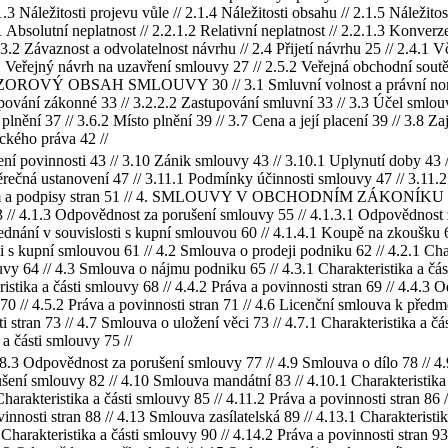
.1.3 Náležitosti projevu vůle // 2.1.4 Náležitosti obsahu // 2.1.5 Náležit
 Absolutní neplatnost // 2.2.1.2 Relativní neplatnost // 2.2.1.3 Konverz
3.2 Závaznost a odvolatelnost návrhu // 2.4 Přijetí návrhu 25 // 2.4.1 Vča
 Veřejný návrh na uzavření smlouvy 27 // 2.5.2 Veřejná obchodní soutě
VZOROVÝ OBSAH SMLOUVY 30 // 3.1 Smluvní volnost a právní normy 30
upování zákonné 33 // 3.2.2.2 Zastupování smluvní 33 // 3.3 Účel smlou
lnění 37 // 3.6.2 Místo plnění 39 // 3.7 Cena a její placení 39 // 3.8 Za
ického práva 42 //
ušení povinnosti 43 // 3.10 Zánik smlouvy 43 // 3.10.1 Uplynutí doby 43
rečná ustanovení 47 // 3.11.1 Podmínky účinnosti smlouvy 47 // 3.11.2
um a podpisy stran 51 // 4. SMLOUVY V OBCHODNÍM ZÁKONÍKU 52 // 4
53 // 4.1.3 Odpovědnost za porušení smlouvy 55 // 4.1.3.1 Odpovědnost 
dnání v souvislosti s kupní smlouvou 60 // 4.1.4.1 Koupě na zkoušku 6
 s kupní smlouvou 61 // 4.2 Smlouva o prodeji podniku 62 // 4.2.1 Chara
y 64 // 4.3 Smlouva o nájmu podniku 65 // 4.3.1 Charakteristika a část
eristika a části smlouvy 68 // 4.4.2 Práva a povinnosti stran 69 // 4.4.
 70 // 4.5.2 Práva a povinnosti stran 71 // 4.6 Licenční smlouva k předm
 stran 73 // 4.7 Smlouva o uložení věci 73 // 4.7.1 Charakteristika a čá
 a části smlouvy 75 //
4.8.3 Odpovědnost za porušení smlouvy 77 // 4.9 Smlouva o dílo 78 // 4.9
šení smlouvy 82 // 4.10 Smlouva mandátní 83 // 4.10.1 Charakteristika a
arakteristika a části smlouvy 85 // 4.11.2 Práva a povinnosti stran 86 /
innosti stran 88 // 4.13 Smlouva zasílatelská 89 // 4.13.1 Charakteristik
Charakteristika a části smlouvy 90 // 4.14.2 Práva a povinnosti stran 9