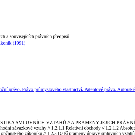
ch a souvisejících právních předpisů
koník (1991)
nční právo. Právo průmyslového vlastnictví. Patentové právo. Autorské
KA SMLUVNÍCH VZTAHŮ // A PRAMENY JEJICH PRÁVNÍ ÚPRAVY //
hodní závazkové vztahy // 1.2.1.1 Relativní obchody // 1.2.1.2 Absolut
 občanského zákoníku // 1.2.3 Další prameny úpravy smluvních vztah