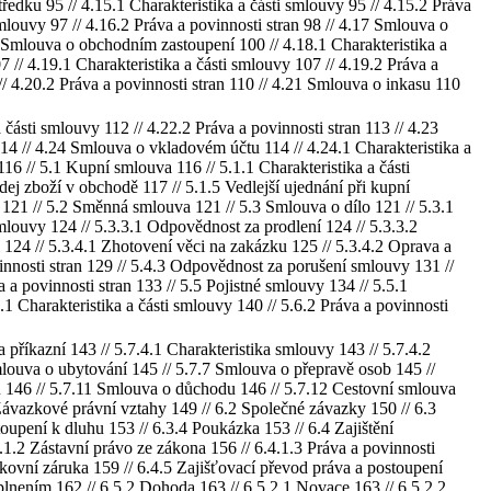
dku 95 // 4.15.1 Charakteristika a části smlouvy 95 // 4.15.2 Práva
mlouvy 97 // 4.16.2 Práva a povinnosti stran 98 // 4.17 Smlouva o
18 Smlouva o obchodním zastoupení 100 // 4.18.1 Charakteristika a
 // 4.19.1 Charakteristika a části smlouvy 107 // 4.19.2 Práva a
// 4.20.2 Práva a povinnosti stran 110 // 4.21 Smlouva o inkasu 110
části smlouvy 112 // 4.22.2 Práva a povinnosti stran 113 // 4.23
114 // 4.24 Smlouva o vkladovém účtu 114 // 4.24.1 Charakteristika a
 5.1 Kupní smlouva 116 // 5.1.1 Charakteristika a části
dej zboží v obchodě 117 // 5.1.5 Vedlejší ujednání při kupní
 121 // 5.2 Směnná smlouva 121 // 5.3 Smlouva o dílo 121 // 5.3.1
smlouvy 124 // 5.3.3.1 Odpovědnost za prodlení 124 // 5.3.3.2
124 // 5.3.4.1 Zhotovení věci na zakázku 125 // 5.3.4.2 Oprava a
vinnosti stran 129 // 5.4.3 Odpovědnost za porušení smlouvy 131 //
 a povinnosti stran 133 // 5.5 Pojistné smlouvy 134 // 5.5.1
.1 Charakteristika a části smlouvy 140 // 5.6.2 Práva a povinnosti
příkazní 143 // 5.7.4.1 Charakteristika smlouvy 143 // 5.7.4.2
mlouva o ubytování 145 // 5.7.7 Smlouva o přepravě osob 145 //
u 146 // 5.7.11 Smlouva o důchodu 146 // 5.7.12 Cestovní smlouva
ové právní vztahy 149 // 6.2 Společné závazky 150 // 6.3
oupení k dluhu 153 // 6.3.4 Poukázka 153 // 6.4 Zajištění
.1.2 Zástavní právo ze zákona 156 // 6.4.1.3 Práva a povinnosti
nkovní záruka 159 // 6.4.5 Zajišťovací převod práva a postoupení
plnením 162 // 6.5.2 Dohoda 163 // 6.5.2.1 Novace 163 // 6.5.2.2