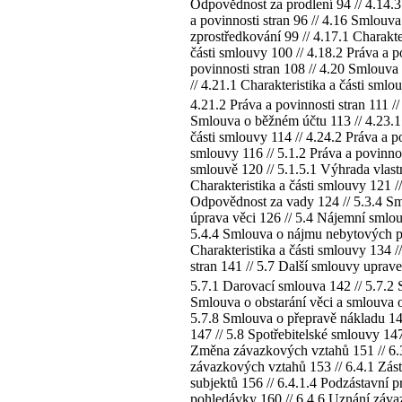
Odpovědnost za prodlení 94 // 4.14.3
a povinnosti stran 96 // 4.16 Smlouva
zprostředkování 99 // 4.17.1 Charakte
části smlouvy 100 // 4.18.2 Práva a p
povinnosti stran 108 // 4.20 Smlouva 
// 4.21.1 Charakteristika a části smlo
4.21.2 Práva a povinnosti stran 111 /
Smlouva o běžném účtu 113 // 4.23.1 C
části smlouvy 114 // 4.24.2 Práva 
smlouvy 116 // 5.1.2 Práva a povinnos
smlouvě 120 // 5.1.5.1 Výhrada vlast
Charakteristika a části smlouvy 121 /
Odpovědnost za vady 124 // 5.3.4 Sml
úprava věci 126 // 5.4 Nájemní smlouv
5.4.4 Smlouva o nájmu nebytových pros
Charakteristika a části smlouvy 134 //
stran 141 // 5.7 Další smlouvy upra
5.7.1 Darovací smlouva 142 // 5.7.2 
Smlouva o obstarání věci a smlouva o
5.7.8 Smlouva o přepravě nákladu 14
147 // 5.8 Spotřebitelské smlouv
Změna závazkových vztahů 151 // 6.3.
závazkových vztahů 153 // 6.4.1 Zásta
subjektů 156 // 6.4.1.4 Podzástavní p
pohledávky 160 // 6.4.6 Uznání závaz