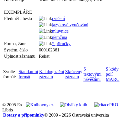
EXEMPLÁŘE
Předmět - heslo
cvičení
jazykové vyučování
mluvnice
němčina
Forma, žánr
* příručky
Systém. číslo
000102361
Úplnost záznamu
Rekat.
S
S kódy
Zvolte
Standardní
Katalogizační
Zkrácený
textovými
polí
formát:
formát
záznam
záznam
návěštími
MARC
© 2005 Ex
Libris
Dotazy a připomínky
© 2009 - 2026 Ostravská univerzita