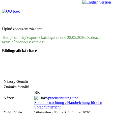
Úplné zobrazení záznamu
Toto je statický export z katalogu ze dne 28.05.2026.
Zobrazit
aktuální podobu v katalogu.
Bibliografická citace
Názory čtenářů
Známka čtenářů
BK
Název
Sprachschulung und
Sprachbetrachtung : Handreichung für den
Sprachunterricht
Nakl. údaje
Winterthur : Franz Schubiger, 1970