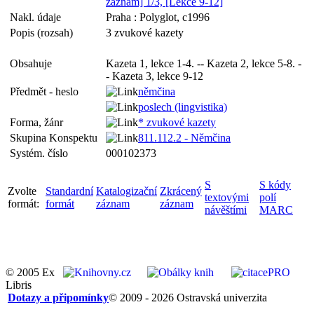
záznam] 1/3, [Lekce 9-12]
Nakl. údaje
Praha : Polyglot, c1996
Popis (rozsah)
3 zvukové kazety
Obsahuje
Kazeta 1, lekce 1-4. -- Kazeta 2, lekce 5-8. -
- Kazeta 3, lekce 9-12
Předmět - heslo
němčina
poslech (lingvistika)
Forma, žánr
* zvukové kazety
Skupina Konspektu
811.112.2 - Němčina
Systém. číslo
000102373
S
S kódy
Zvolte
Standardní
Katalogizační
Zkrácený
textovými
polí
formát:
formát
záznam
záznam
návěštími
MARC
© 2005 Ex
Libris
Dotazy a připomínky
© 2009 - 2026 Ostravská univerzita