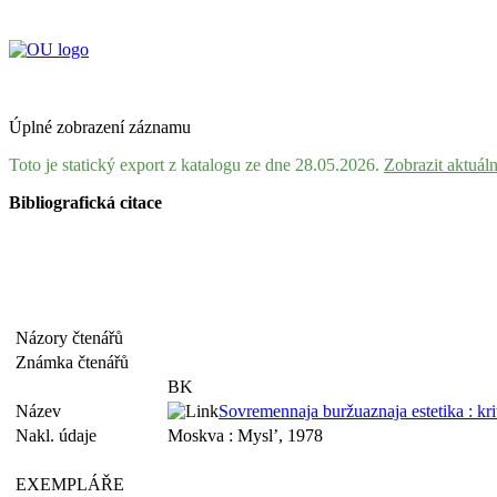
Úplné zobrazení záznamu
Toto je statický export z katalogu ze dne 28.05.2026.
Zobrazit aktuál
Bibliografická citace
Názory čtenářů
Známka čtenářů
BK
Název
Sovremennaja buržuaznaja estetika : krit
Nakl. údaje
Moskva : Mysl’, 1978
EXEMPLÁŘE