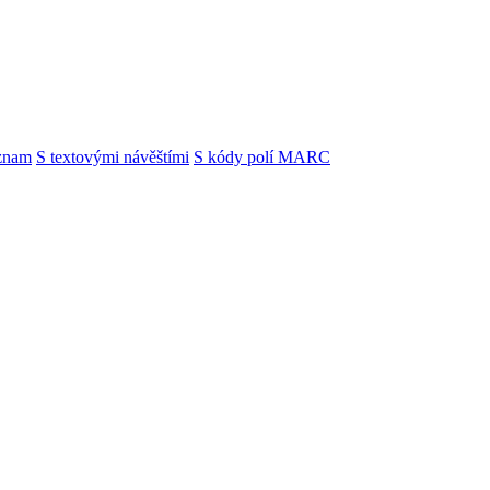
znam
S textovými návěštími
S kódy polí MARC