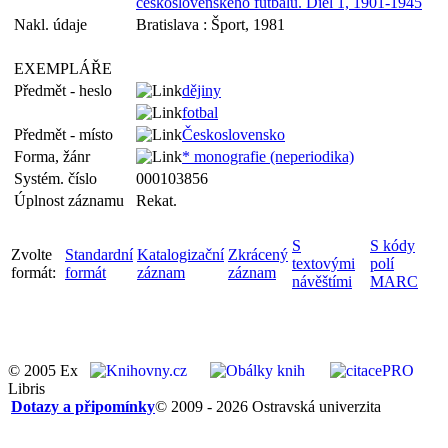
československého futbalu. Diel 1, 1901-1945
Nakl. údaje
Bratislava : Šport, 1981
EXEMPLÁŘE
Předmět - heslo
dějiny
fotbal
Předmět - místo
Československo
Forma, žánr
* monografie (neperiodika)
Systém. číslo
000103856
Úplnost záznamu
Rekat.
S
S kódy
Zvolte
Standardní
Katalogizační
Zkrácený
textovými
polí
formát:
formát
záznam
záznam
návěštími
MARC
© 2005 Ex
Libris
Dotazy a připomínky
© 2009 - 2026 Ostravská univerzita