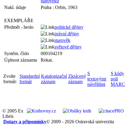
starověku
Nakl. údaje
Praha : Orbis, 1963
EXEMPLÁŘE
Předmět - heslo
politické dějiny
právní dějiny
starověk
světové dějiny
Systém. číslo
000104219
Úplnost záznamu
Rekat.
S
S kódy
Zvolte
Standardní
Katalogizační
Zkrácený
textovými
polí
formát:
formát
záznam
záznam
návěštími
MARC
© 2005 Ex
Libris
Dotazy a připomínky
© 2009 - 2026 Ostravská univerzita