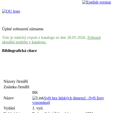
Úplné zobrazení záznamu
Toto je statický export z katalogu ze dne 28.05.2026.
Zobrazit
aktuální podobu v katalogu.
Bibliografická citace
Názory čtenářů
Známka čtenářů
BK
Název
Svět bez lidských dimenzí : čtyři ženy
vzpomínají
Vydání
1. vyd.