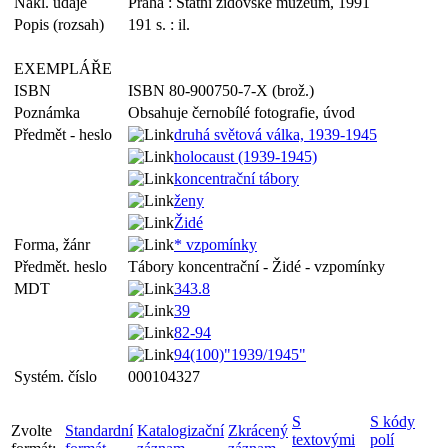
Nakl. údaje
Praha : Státní židovské muzeum, 1991
Popis (rozsah)
191 s. : il.
EXEMPLÁŘE
ISBN
ISBN 80-900750-7-X (brož.)
Poznámka
Obsahuje černobílé fotografie, úvod
Předmět - heslo
druhá světová válka, 1939-1945
holocaust (1939-1945)
koncentrační tábory
ženy
Židé
Forma, žánr
* vzpomínky
Předmět. heslo
Tábory koncentrační - Židé - vzpomínky
MDT
343.8
39
82-94
94(100)"1939/1945"
Systém. číslo
000104327
S
S kódy
Zvolte
Standardní
Katalogizační
Zkrácený
textovými
polí