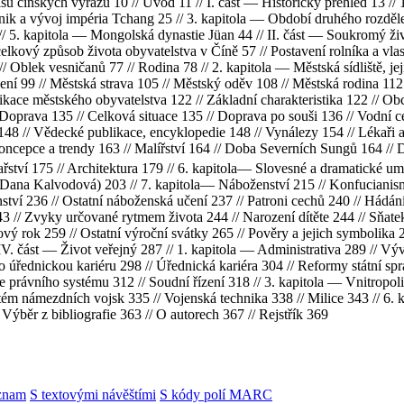
isu čínskych výrazů 10 // Úvod 11 // I. část — Historický přehled 13 // 
znik a vývoj impéria Tchang 25 // 3. kapitola — Období druhého rozděle
/ 5. kapitola — Mongolská dynastie Jüan 44 // II. část — Soukromý živo
elkový způsob života obyvatelstva v Číně 57 // Postavení rolníka a vlas
 Oblek vesničanů 77 // Rodina 78 // 2. kapitola — Městská sídliště, jeji
í 99 // Městská strava 105 // Městský oděv 108 // Městská rodina 112 /
ifikace městského obyvatelstva 122 // Základní charakteristika 122 // Ob
Doprava 135 // Celková situace 135 // Doprava po souši 136 // Vodní 
148 // Vědecké publikace, encyklopedie 148 // Vynálezy 154 // Lékaři a
ncepce a trendy 163 // Malířství 164 // Doba Severních Sungů 164 // 
tví 175 // Architektura 179 // 6. kapitola— Slovesné a dramatické umě
 (Dana Kalvodová) 203 // 7. kapitola— Náboženství 215 // Konfucianism
ství 236 // Ostatní náboženská učení 237 // Patroni cechů 240 // Hádán
3 // Zvyky určované rytmem života 244 // Narození dítěte 244 // Sňat
vý rok 259 // Ostatní výroční svátky 265 // Pověry a jejich symbolika 2
 IV. část — Život veřejný 287 // 1. kapitola — Administrativa 289 // 
ro úřednickou kariéru 298 // Úřednická kariéra 304 // Reformy státní sp
e právního systému 312 // Soudní řízení 318 // 3. kapitola — Vnitropoli
tém námezdních vojsk 335 // Vojenská technika 338 // Milice 343 // 6. 
 Výběr z bibliografie 363 // O autorech 367 // Rejstřík 369
znam
S textovými návěštími
S kódy polí MARC