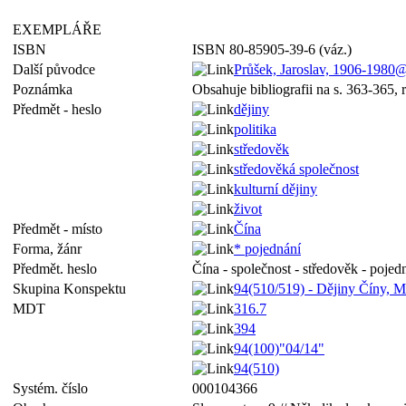
EXEMPLÁŘE
ISBN
ISBN 80-85905-39-6 (váz.)
Další původce
Průšek, Jaroslav, 1906-198
Poznámka
Obsahuje bibliografii na s. 363-365, 
Předmět - heslo
dějiny
politika
středověk
středověká společnost
kulturní dějiny
život
Předmět - místo
Čína
Forma, žánr
* pojednání
Předmět. heslo
Čína - společnost - středověk - pojed
Skupina Konspektu
94(510/519) - Dějiny Číny, M
MDT
316.7
394
94(100)"04/14"
94(510)
Systém. číslo
000104366