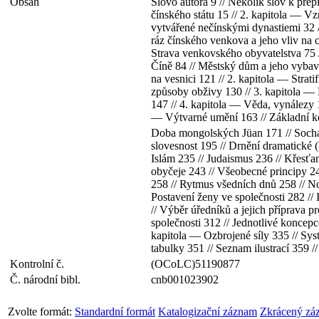
Obsah
Slovo autora 9 // Několik slov k prep
čínského státu 15 // 2. kapitola — V
vytvářené nečínskými dynastiemi 32 /
ráz čínského venkova a jeho vliv na c
Strava venkovského obyvatelstva 75 //
Číně 84 // Městský dům a jeho vybaven
na vesnici 121 // 2. kapitola — Strat
způsoby obživy 130 // 3. kapitola — 
147 // 4. kapitola — Věda, vynálezy 
— Výtvarné umění 163 // Základní ko
Doba mongolských Jüan 171 // Sochařs
slovesnost 195 // Drnění dramatické
Islám 235 // Judaismus 236 // Křesťan
obyčeje 243 // Všeobecné principy 24
258 // Rytmus všedních dnů 258 // No
Postavení ženy ve společnosti 282 //
// Výběr úředníků a jejich příprava p
společnosti 312 // Jednotlivé koncepc
kapitola — Ozbrojené síly 335 // Sys
tabulky 351 // Seznam ilustrací 359 //
Kontrolní č.
(OCoLC)51190877
Č. národní bibl.
cnb001023902
Zvolte formát:
Standardní formát
Katalogizační záznam
Zkrácený zá