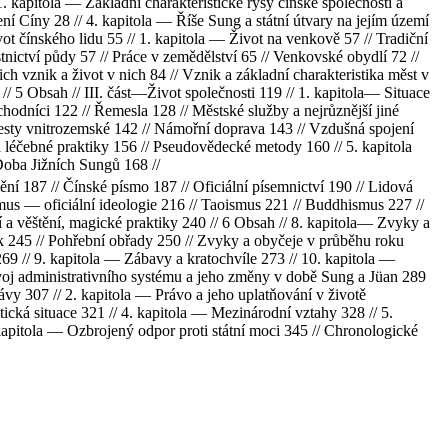
1. kapitola — Základní charakteristické rysy čínské společnosti a
ní Cíny 28 // 4. kapitola — Říše Sung a státní útvary na jejím území
t čínského lidu 55 // 1. kapitola — Život na venkově 57 // Tradiční
tnictví půdy 57 // Práce v zemědělství 65 // Venkovské obydlí 72 //
ch vznik a život v nich 84 // Vznik a základní charakteristika měst v
/ 5 Obsah // III. část—Život společnosti 119 // 1. kapitola— Situace
chodníci 122 // Řemesla 128 // Městské služby a nejrůznější jiné
cesty vnitrozemské 142 // Námořní doprava 143 // Vzdušná spojení
 léčebné praktiky 156 // Pseudovědecké metody 160 // 5. kapitola
Doba Jižních Sungů 168 //
ní 187 // Čínské písmo 187 // Oficiální písemnictví 190 // Lidová
us — oficiální ideologie 216 // Taoismus 221 // Buddhismus 227 //
í a věštění, magické praktiky 240 // 6 Obsah // 8. kapitola— Zvyky a
ek 245 // Pohřební obřady 250 // Zvyky a obyčeje v průběhu roku
69 // 9. kapitola — Zábavy a kratochvíle 273 // 10. kapitola —
Vývoj administrativního systému a jeho změny v době Sung a Jüan 289
rávy 307 // 2. kapitola — Právo a jeho uplatňování v životě
tická situace 321 // 4. kapitola — Mezinárodní vztahy 328 // 5.
kapitola — Ozbrojený odpor proti státní moci 345 // Chronologické