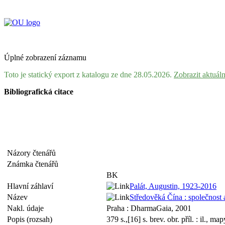
Úplné zobrazení záznamu
Toto je statický export z katalogu ze dne 28.05.2026.
Zobrazit aktuál
Bibliografická citace
Názory čtenářů
Známka čtenářů
BK
Hlavní záhlaví
Palát, Augustin, 1923-2016
Název
Středověká Čína : společnost 
Nakl. údaje
Praha : DharmaGaia, 2001
Popis (rozsah)
379 s.,[16] s. brev. obr. příl. : il., ma