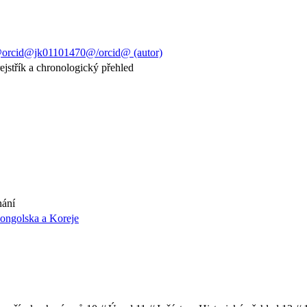
0@orcid@jk01101470@/orcid@ (autor)
rejstřík a chronologický přehled
nání
ongolska a Koreje