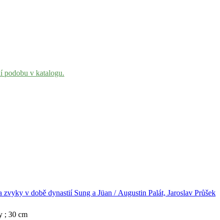
ní podobu v katalogu.
a zvyky v době dynastií Sung a Jüan / Augustin Palát, Jaroslav Průšek
py ; 30 cm