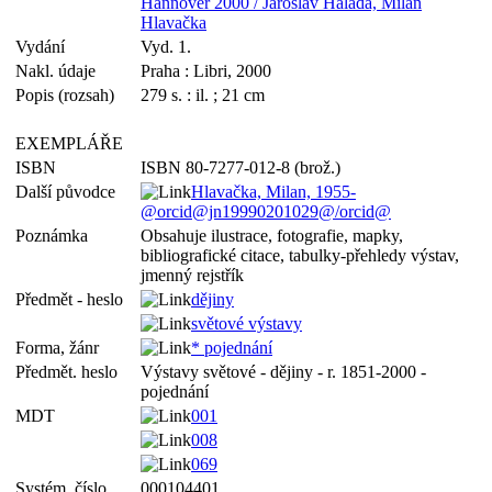
Hannover 2000 / Jaroslav Halada, Milan
Hlavačka
Vydání
Vyd. 1.
Nakl. údaje
Praha : Libri, 2000
Popis (rozsah)
279 s. : il. ; 21 cm
EXEMPLÁŘE
ISBN
ISBN 80-7277-012-8 (brož.)
Další původce
Hlavačka, Milan, 1955-
@orcid@jn19990201029@/orcid@
Poznámka
Obsahuje ilustrace, fotografie, mapky,
bibliografické citace, tabulky-přehledy výstav,
jmenný rejstřík
Předmět - heslo
dějiny
světové výstavy
Forma, žánr
* pojednání
Předmět. heslo
Výstavy světové - dějiny - r. 1851-2000 -
pojednání
MDT
001
008
069
Systém. číslo
000104401