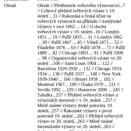
Obsah
Obsah // Předhistorie světového výstavnictví...7
// Celkový přehled světových výstav v 19.
století ...11 // Rakouská a česká účast na
světových výstavách na příkladu // londýnské
výstavy v roce 1862 ... 14 // O duchu
světových výstav v 19. století...16 // Londýn
1851 ... 19 // Paříž 1855 ... 31 // Londýn 1862
... 39 // Paříž 1867 ... 45 // Vídeň 1873 ... 52 //
Filadelfie 1876 ... 63 // Paříž 1878 ... 73 // Paříž
1889 ... 82 // Chicago 1893 ... 91 // Paříž 1900
... 98 // Organizování světových výstav ve 20.
století ...108 // Saint Louis 1904 ... 122 //
Barcelona 1929-1930 ... 132 // Chicago 1933-
1934 ... 138 // Paříž 1937 ... 148 // New York
1939-1940 ... 166 // Brusel 1958 ... 182 //
Montreal 1967... 199 // Ósaka 1970 ... 211 //
Sevilla 1992 ... 229 // Hannover 2000 ... 245 //
Tabulky...257 // Přehled světových výstav a
výstavních slavností // v 19. století ...257 //
Méně známé výstavy druhé poloviny 19.
století...257 // Rakouské výstavy v první
polovině 19. století ...262 // Přehled světových
výstav ve 20. století...263 // Méně známé
mezinárodní výstavy ve 20. století...263 //