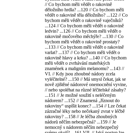
// Co bychom měli vědět o rakovině
děložního hrdla? ...120 // Co bychom měli
vědět o rakovině těla děložního? ...122 // Co
bychom měli vědět o rakovině vaječníků?
...124 // Co bychom měli vědět o rakovině
ledvin? ...126 // Co bychom měli vědět o
rakovině močového měchýře? ...130 // Co
bychom měli vědět o rakovině prostaty?
...133 // Co bychom měli vědět o rakovině
varlat? ...137 // Co bychom měli vědět o
rakovině hlavy a krku? ...140 // Co bychom
měli vědět o zvrhávání mateřských
znamének a maligním melanomu? ...143 //
VI. // Kdy jsou zhoubné nádory zcela
vyléčitelné? ...150 // Má smysl čekat, jak se
nově zjištěné nádorové onemocnění vyvine,
// nebo spoléhat na různé léčitelské zásahy?
...151 // Je možné soužití s neléčeným
nádorem? ...152 // Znamená „říznout do
rakoviny“ uspíšit konec? ...154 // Lze čekat
zázračné léky nebo nečekaný zvrat v léčbě
rakoviny? ...158 // Je léčba zhoubných
nádorů něčím nebezpečná? ...159 // Je
nemocný s nádorem něčím nebezpečný
svému okolí? ...161 VII. // Jaký postup lze