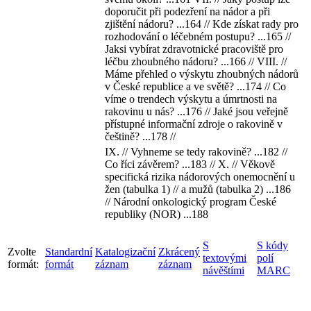
doporučit při podezření na nádor a při
zjištění nádoru? ...164 // Kde získat rady pro
rozhodování o léčebném postupu? ...165 //
Jaksi vybírat zdravotnické pracoviště pro
léčbu zhoubného nádoru? ...166 // VIII. //
Máme přehled o výskytu zhoubných nádorů
v České republice a ve světě? ...174 // Co
víme o trendech výskytu a úmrtnosti na
rakovinu u nás? ...176 // Jaké jsou veřejně
přístupné informační zdroje o rakovině v
češtině? ...178 //
IX. // Vyhneme se tedy rakovině? ...182 //
Co říci závěrem? ...183 // X. // Věkově
specifická rizika nádorových onemocnění u
žen (tabulka 1) // a mužů (tabulka 2) ...186
// Národní onkologický program České
republiky (NOR) ...188
S
S kódy
Zvolte
Standardní
Katalogizační
Zkrácený
textovými
polí
formát:
formát
záznam
záznam
návěštími
MARC