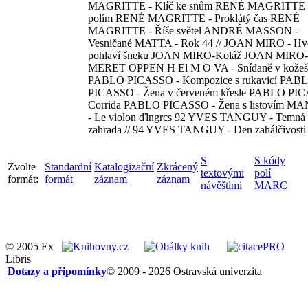
MAGRITTE - Klíč ke snům RENÉ MAGRITTE - 
polím RENÉ MAGRITTE - Proklátý čas RENÉ
MAGRITTE - Říše světel ANDRÉ MASSON -
Vesničané MATTA - Rok 44 // JOAN MIRO - Hv
pohlaví šneku JOAN MIRO-Koláž JOAN MIRO-Ž
MERET OPPEN H El M O VA - Snídaně v kožeš
PABLO PICASSO - Kompozice s rukavicí PAB
PICASSO - Žena v červeném křesle PABLO PI
Corrida PABLO PICASSO - Žena s listovím M
- Le violon ďlngrcs 92 YVES TANGUY - Temná
zahrada // 94 YVES TANGUY - Den zahálčivosti
S
S kódy
Zvolte
Standardní
Katalogizační
Zkrácený
textovými
polí
formát:
formát
záznam
záznam
návěštími
MARC
© 2005 Ex
Libris
Dotazy a připomínky
© 2009 - 2026 Ostravská univerzita