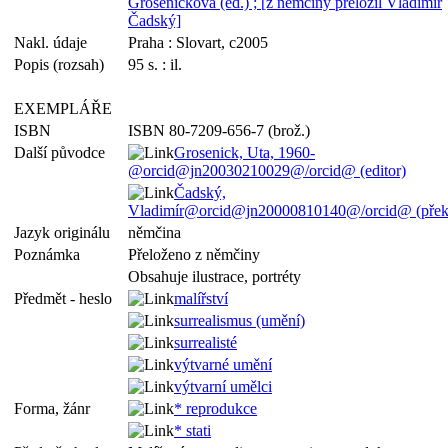
Grosenicková (ed.) ; [z němčiny přeložil Vladimír
Čadský]
Nakl. údaje
Praha : Slovart, c2005
Popis (rozsah)
95 s. : il.
EXEMPLÁŘE
ISBN
ISBN 80-7209-656-7 (brož.)
Další původce
Grosenick, Uta, 1960-
@orcid@jn20030210029@/orcid@ (editor)
Čadský,
Vladimír@orcid@jn20000810140@/orcid@ (překl
Jazyk originálu
němčina
Poznámka
Přeloženo z němčiny
Obsahuje ilustrace, portréty
Předmět - heslo
malířství
surrealismus (umění)
surrealisté
výtvarné umění
výtvarní umělci
Forma, žánr
* reprodukce
* stati