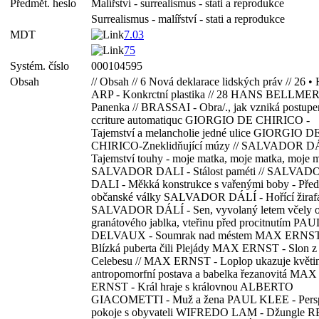
Předmět. heslo
Malířství - surrealismus - stati a reprodukce
Surrealismus - malířství - stati a reprodukce
MDT
7.03
75
Systém. číslo
000104595
Obsah
// Obsah // 6 Nová deklarace lidských práv // 26
ARP - Konkrctní plastika // 28 HANS BELLMER
Panenka // BRASSAI - Obra/., jak vzniká postup
ccriture automatiquc GIORGIO DE CHIRICO -
Tajemství a melancholie jedné ulice GIORGIO D
CHIRICO-Zneklidňující múzy // SALVADOR DÁ
Tajemství touhy - moje matka, moje matka, moje 
SALVADOR DALI - Stálost paméti // SALVAD
DALI - Měkká konstrukce s vařenými boby - Před
občanské války SALVADOR DÁLÍ - Hořící žirafa
SALVADOR DÁLÍ - Sen, vyvolaný letem včely 
granátového jablka, vteřinu před procitnutím PAU
DELVAUX - Soumrak nad méstem MAX ERNST
Blízká puberta čili Plejády MAX ERNST - Slon z
Celebesu // MAX ERNST - Loplop ukazuje květi
antropomorfní postava a babelka řezanovitá MAX
ERNST - Král hraje s královnou ALBERTO
GIACOMETTI - Muž a žena PAUL KLEE - Persp
pokoje s obyvateli WIFREDO LAM - Džungle 